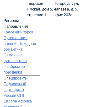
Тверская-
Петербург: ул.
Ямская, дом 5,
Чапаева, д. 5,
строение 1
офис 203а
Регионы
Направления
Коллекции туров
Путешествия
налегке
Походная
романтика
Семейные
путешествия
Ноябрьские
праздники
Спецпроекты
Подарочный
сертификат
Россия
СНГ
Европа
Африка
Америка
Азия