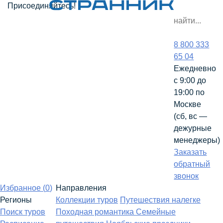
Присоединяйтесь!
8 800 333
65 04
Ежедневно
с 9:00 до
19:00 по
Москве
(сб, вс —
дежурные
менеджеры)
Заказать
обратный
звонок
Избранное (
0
)
Направления
Регионы
Коллекции туров
Путешествия налегке
Поиск туров
Походная романтика
Семейные