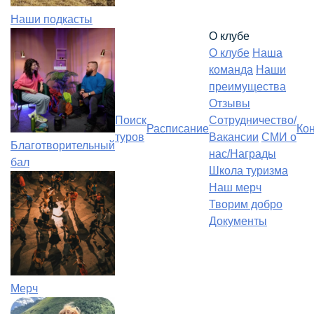
Наши подкасты
О клубе
О клубе
Наша
команда
Наши
преимущества
Отзывы
Поиск
Сотрудничество/
Расписание
Ко
туров
Вакансии
СМИ о
Благотворительный
нас/Награды
бал
Школа туризма
Наш мерч
Творим добро
Документы
Мерч