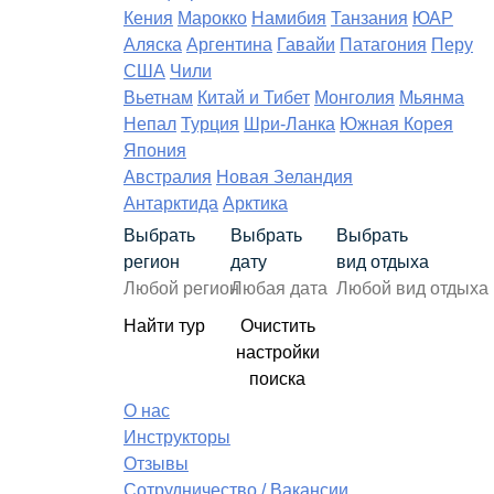
Кения
Марокко
Намибия
Танзания
ЮАР
Аляска
Аргентина
Гавайи
Патагония
Перу
США
Чили
Вьетнам
Китай и Тибет
Монголия
Мьянма
Непал
Турция
Шри-Ланка
Южная Корея
Япония
Австралия
Новая Зеландия
Антарктида
Арктика
Выбрать
Выбрать
Выбрать
регион
дату
вид отдыха
Найти тур
Очистить
настройки
поиска
О нас
Инструкторы
Отзывы
Сотрудничество / Вакансии