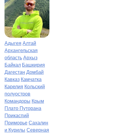
Адыгея
Алтай
Архангельская
область
Архыз
Байкал
Башкирия
Дагестан
Домбай
Кавказ
Камчатка
Карелия
Кольский
полуостров
Командоры
Крым
Плато Путорана
Прикаспий
Приморье
Сахалин
и Курилы
Северная