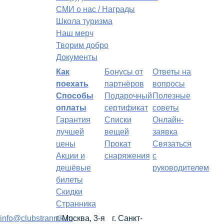
СМИ о нас / Награды
Школа туризма
Наш мерч
Творим добро
Документы
Как
Бонусы от
Ответы на
поехать
партнёров
вопросы
Способы
Подарочный
Полезные
оплаты
сертификат
советы
Гарантия
Списки
Онлайн-
лучшей
вещей
заявка
цены
Прокат
Связаться
Акции и
снаряжения
с
дешёвые
руководителем
билеты
Скидки
Странника
info@clubstrannik.ru
г. Москва, 3-я
г. Санкт-