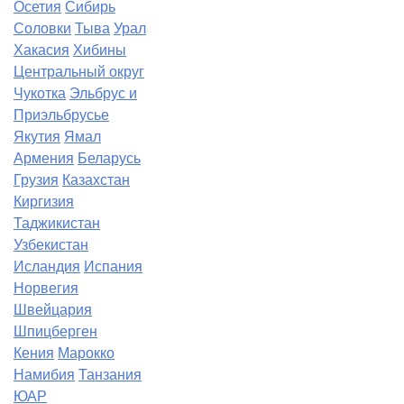
Осетия
Сибирь
Соловки
Тыва
Урал
Хакасия
Хибины
Центральный округ
Чукотка
Эльбрус и
Приэльбрусье
Якутия
Ямал
Армения
Беларусь
Грузия
Казахстан
Киргизия
Таджикистан
Узбекистан
Исландия
Испания
Норвегия
Швейцария
Шпицберген
Кения
Марокко
Намибия
Танзания
ЮАР