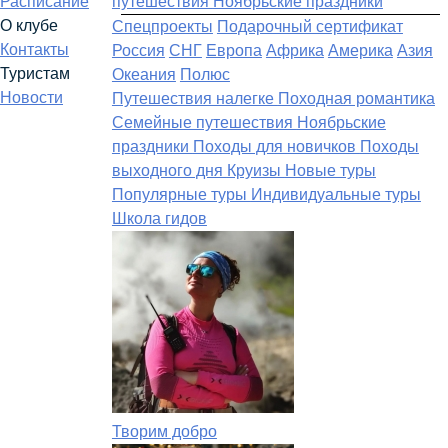
Расписание
путешествия
Ноябрьские праздники
О клубе
Спецпроекты
Подарочный сертификат
Контакты
Россия
СНГ
Европа
Африка
Америка
Азия
Туристам
Океания
Полюс
Новости
Путешествия налегке
Походная романтика
Семейные путешествия
Ноябрьские
праздники
Походы для новичков
Походы
выходного дня
Круизы
Новые туры
Популярные туры
Индивидуальные туры
Школа гидов
Творим добро