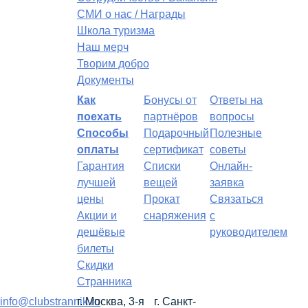
СМИ о нас / Награды
Школа туризма
Наш мерч
Творим добро
Документы
Как
Бонусы от
Ответы на
поехать
партнёров
вопросы
Способы
Подарочный
Полезные
оплаты
сертификат
советы
Гарантия
Списки
Онлайн-
лучшей
вещей
заявка
цены
Прокат
Связаться
Акции и
снаряжения
с
дешёвые
руководителем
билеты
Скидки
Странника
info@clubstrannik.ru
г. Москва, 3-я
г. Санкт-