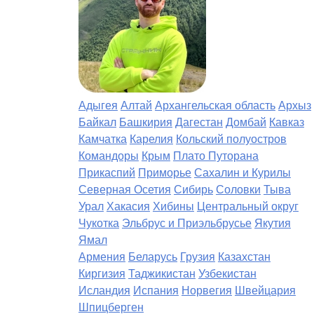
Адыгея
Алтай
Архангельская область
Архыз
Байкал
Башкирия
Дагестан
Домбай
Кавказ
Камчатка
Карелия
Кольский полуостров
Командоры
Крым
Плато Путорана
Прикаспий
Приморье
Сахалин и Курилы
Северная Осетия
Сибирь
Соловки
Тыва
Урал
Хакасия
Хибины
Центральный округ
Чукотка
Эльбрус и Приэльбрусье
Якутия
Ямал
Армения
Беларусь
Грузия
Казахстан
Киргизия
Таджикистан
Узбекистан
Исландия
Испания
Норвегия
Швейцария
Шпицберген