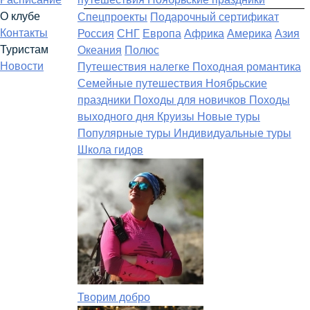
О клубе
Спецпроекты
Подарочный сертификат
Контакты
Россия
СНГ
Европа
Африка
Америка
Азия
Туристам
Океания
Полюс
Новости
Путешествия налегке
Походная романтика
Семейные путешествия
Ноябрьские
праздники
Походы для новичков
Походы
выходного дня
Круизы
Новые туры
Популярные туры
Индивидуальные туры
Школа гидов
Творим добро