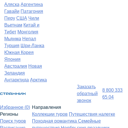
Аляска
Аргентина
Гавайи
Патагония
Перу
США
Чили
Вьетнам
Китай и
Тибет
Монголия
Мьянма
Непал
Турция
Шри-Ланка
Южная Корея
Япония
Австралия
Новая
Зеландия
Антарктида
Арктика
Заказать
8 800 333
обратный
65 04
звонок
Избранное (
0
)
Направления
Регионы
Коллекции туров
Путешествия налегке
Поиск туров
Походная романтика
Семейные
Расписание
путешествия
Ноябрьские праздники