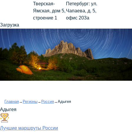
Тверская-
Петербург: ул.
Ямская, дом 5,
Чапаева, д. 5,
строение 1
офис 203а
Загрузка
Главная
→
Регионы
→
Россия
→
Адыгея
Адыгея
Лучшие маршруты России