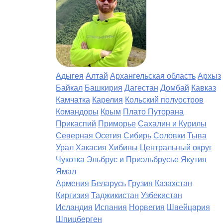
Адыгея
Алтай
Архангельская область
Архыз
Байкал
Башкирия
Дагестан
Домбай
Кавказ
Камчатка
Карелия
Кольский полуостров
Командоры
Крым
Плато Путорана
Прикаспий
Приморье
Сахалин и Курилы
Северная Осетия
Сибирь
Соловки
Тыва
Урал
Хакасия
Хибины
Центральный округ
Чукотка
Эльбрус и Приэльбрусье
Якутия
Ямал
Армения
Беларусь
Грузия
Казахстан
Киргизия
Таджикистан
Узбекистан
Исландия
Испания
Норвегия
Швейцария
Шпицберген