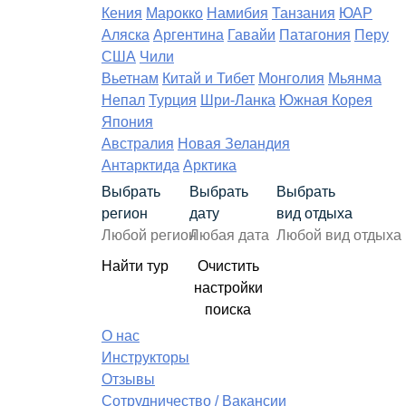
Кения
Марокко
Намибия
Танзания
ЮАР
Аляска
Аргентина
Гавайи
Патагония
Перу
США
Чили
Вьетнам
Китай и Тибет
Монголия
Мьянма
Непал
Турция
Шри-Ланка
Южная Корея
Япония
Австралия
Новая Зеландия
Антарктида
Арктика
Выбрать
Выбрать
Выбрать
регион
дату
вид отдыха
Найти тур
Очистить
настройки
поиска
О нас
Инструкторы
Отзывы
Сотрудничество / Вакансии