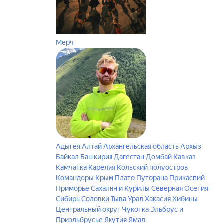
Мерч
Адыгея
Алтай
Архангельская область
Архыз
Байкал
Башкирия
Дагестан
Домбай
Кавказ
Камчатка
Карелия
Кольский полуостров
Командоры
Крым
Плато Путорана
Прикаспий
Приморье
Сахалин и Курилы
Северная Осетия
Сибирь
Соловки
Тыва
Урал
Хакасия
Хибины
Центральный округ
Чукотка
Эльбрус и
Приэльбрусье
Якутия
Ямал