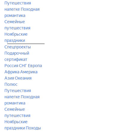
Путешествия
налегке
Походная
романтика
Семейные
путешествия
Ноябрьские
праздники
Спецпроекты
Подарочный
сертификат
Россия
СНГ
Европа
Африка
Америка
Азия
Океания
Полюс
Путешествия
налегке
Походная
романтика
Семейные
путешествия
Ноябрьские
праздники
Походы