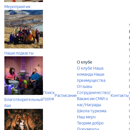
Мероприятия
Наши подкасты
О клубе
О клубе
Наша
команда
Наши
преимущества
Отзывы
Поиск
Сотрудничество/
Расписание
Контакты
туров
Вакансии
СМИ о
Благотворительный
нас/Награды
бал
Школа туризма
Наш мерч
Творим добро
Документы