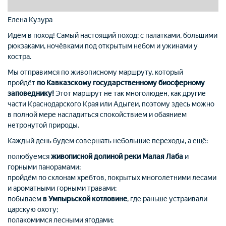
Елена Кузура
Идём в поход! Самый настоящий поход: с палатками, большими
рюкзаками, ночёвками под открытым небом и ужинами у
костра.
Мы отправимся по живописному маршруту, который
пройдёт
по Кавказскому государственному биосферному
заповеднику!
Этот маршрут не так многолюден, как другие
части Краснодарского Края или Адыгеи, поэтому здесь можно
в полной мере насладиться спокойствием и обаянием
нетронутой природы.
Каждый день будем совершать небольшие переходы, а ещё:
полюбуемся
живописной долиной реки Малая Лаба
и
горными панорамами;
пройдём по склонам хребтов, покрытых многолетними лесами
и ароматными горными травами;
побываем
в Умпырьской котловине
, где раньше устраивали
царскую охоту;
полакомимся лесными ягодами;