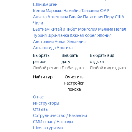
Шпицберген
Кения
Марокко
Намибия
Танзания
ЮАР
Аляска
Аргентина
Гавайи
Патагония
Перу
США
Чили
Вьетнам
Китай и Тибет
Монголия
Мьянма
Непал
Турция
Шри-Ланка
Южная Корея
Япония
Австралия
Новая Зеландия
Антарктида
Арктика
Выбрать
Выбрать
Выбрать вид
регион
дату
отдыха
Найти тур
Очистить
настройки
поиска
О нас
Инструкторы
Отзывы
Сотрудничество / Вакансии
СМИ о нас / Награды
Школа туризма