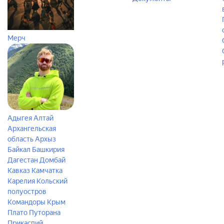
Мерч
Адыгея
Алтай
Архангельская
область
Архыз
Байкал
Башкирия
Дагестан
Домбай
Кавказ
Камчатка
Карелия
Кольский
полуостров
Командоры
Крым
Плато Путорана
Прикаспий