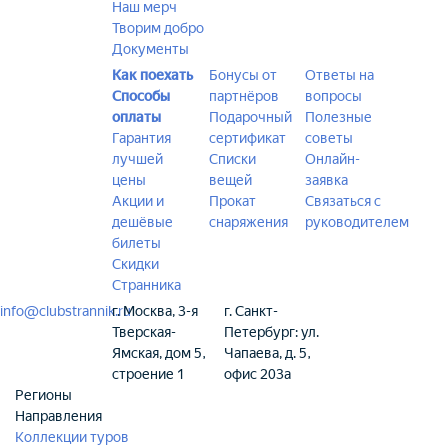
Наш мерч
Творим добро
Документы
Как поехать
Бонусы от
Ответы на
Способы
партнёров
вопросы
оплаты
Подарочный
Полезные
Гарантия
сертификат
советы
лучшей
Списки
Онлайн-
цены
вещей
заявка
Акции и
Прокат
Связаться с
дешёвые
снаряжения
руководителем
билеты
Скидки
Странника
info@clubstrannik.ru
г. Москва, 3-я
г. Санкт-
Тверская-
Петербург: ул.
Ямская, дом 5,
Чапаева, д. 5,
строение 1
офис 203а
Регионы
Направления
Коллекции туров