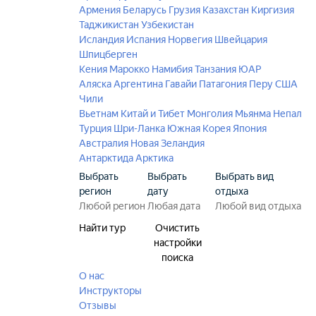
Армения
Беларусь
Грузия
Казахстан
Киргизия
Таджикистан
Узбекистан
Исландия
Испания
Норвегия
Швейцария
Шпицберген
Кения
Марокко
Намибия
Танзания
ЮАР
Аляска
Аргентина
Гавайи
Патагония
Перу
США
Чили
Вьетнам
Китай и Тибет
Монголия
Мьянма
Непал
Турция
Шри-Ланка
Южная Корея
Япония
Австралия
Новая Зеландия
Антарктида
Арктика
Выбрать
Выбрать
Выбрать вид
регион
дату
отдыха
Найти тур
Очистить
настройки
поиска
О нас
Инструкторы
Отзывы