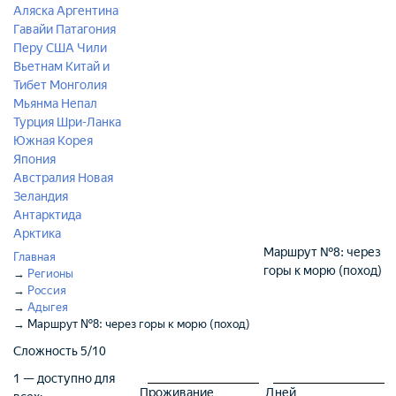
Аляска
Аргентина
Гавайи
Патагония
Перу
США
Чили
Вьетнам
Китай и
Тибет
Монголия
Мьянма
Непал
Турция
Шри-Ланка
Южная Корея
Япония
Австралия
Новая
Зеландия
Антарктида
Арктика
Маршрут №8: через
Главная
горы к морю (поход)
→
Регионы
→
Россия
→
Адыгея
→
Маршрут №8: через горы к морю (поход)
Сложность
5/10
1 — доступно для
Проживание
Дней