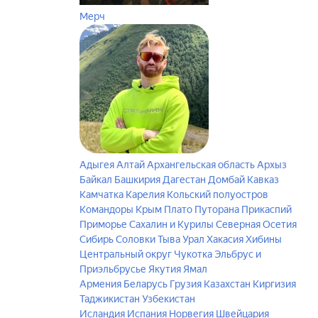
Мерч
Адыгея
Алтай
Архангельская область
Архыз
Байкал
Башкирия
Дагестан
Домбай
Кавказ
Камчатка
Карелия
Кольский полуостров
Командоры
Крым
Плато Путорана
Прикаспий
Приморье
Сахалин и Курилы
Северная Осетия
Сибирь
Соловки
Тыва
Урал
Хакасия
Хибины
Центральный округ
Чукотка
Эльбрус и
Приэльбрусье
Якутия
Ямал
Армения
Беларусь
Грузия
Казахстан
Киргизия
Таджикистан
Узбекистан
Исландия
Испания
Норвегия
Швейцария