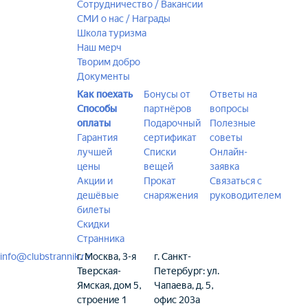
Сотрудничество / Вакансии
СМИ о нас / Награды
Школа туризма
Наш мерч
Творим добро
Документы
Как поехать
Бонусы от
Ответы на
Способы
партнёров
вопросы
оплаты
Подарочный
Полезные
Гарантия
сертификат
советы
лучшей
Списки
Онлайн-
цены
вещей
заявка
Акции и
Прокат
Связаться с
дешёвые
снаряжения
руководителем
билеты
Скидки
Странника
info@clubstrannik.ru
г. Москва, 3-я
г. Санкт-
Тверская-
Петербург: ул.
Ямская, дом 5,
Чапаева, д. 5,
строение 1
офис 203а