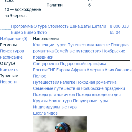
всех;
Палатки
6
10 — восхождение
на Эверест.
Программа
О туре
Стоимость
Цена
Даты
Детали
8 800 333
Видео
Видео
Фото
65 04
Избранное (
0
)
Направления
Регионы
Коллекции туров
Путешествия налегке
Походная
Поиск туров
романтика
Семейные путешествия
Ноябрьские
Расписание
праздники
О клубе
Спецпроекты
Подарочный сертификат
Контакты
Россия
СНГ
Европа
Африка
Америка
Азия
Океания
Туристам
Полюс
Новости
Путешествия налегке
Походная романтика
Семейные путешествия
Ноябрьские праздники
Походы для новичков
Походы выходного дня
Круизы
Новые туры
Популярные туры
Индивидуальные туры
Школа гидов