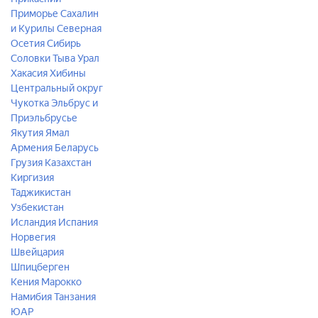
Приморье
Сахалин
и Курилы
Северная
Осетия
Сибирь
Соловки
Тыва
Урал
Хакасия
Хибины
Центральный округ
Чукотка
Эльбрус и
Приэльбрусье
Якутия
Ямал
Армения
Беларусь
Грузия
Казахстан
Киргизия
Таджикистан
Узбекистан
Исландия
Испания
Норвегия
Швейцария
Шпицберген
Кения
Марокко
Намибия
Танзания
ЮАР