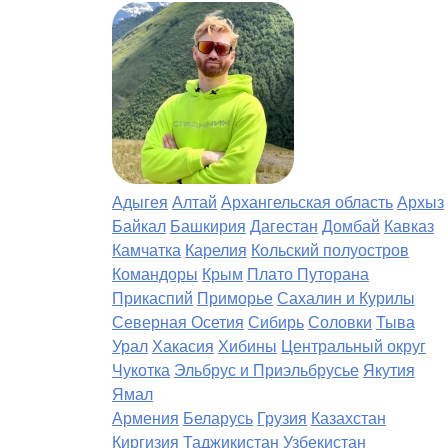
Адыгея
Алтай
Архангельская область
Архыз
Байкал
Башкирия
Дагестан
Домбай
Кавказ
Камчатка
Карелия
Кольский полуостров
Командоры
Крым
Плато Путорана
Прикаспий
Приморье
Сахалин и Курилы
Северная Осетия
Сибирь
Соловки
Тыва
Урал
Хакасия
Хибины
Центральный округ
Чукотка
Эльбрус и Приэльбрусье
Якутия
Ямал
Армения
Беларусь
Грузия
Казахстан
Киргизия
Таджикистан
Узбекистан