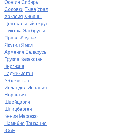
Осетия
Сибирь
Соловки
Тыва
Урал
Хакасия
Хибины
Центральный округ
Чукотка
Эльбрус и
Приэльбрусье
Якутия
Ямал
Армения
Беларусь
Грузия
Казахстан
Киргизия
Таджикистан
Узбекистан
Исландия
Испания
Норвегия
Швейцария
Шпицберген
Кения
Марокко
Намибия
Танзания
ЮАР