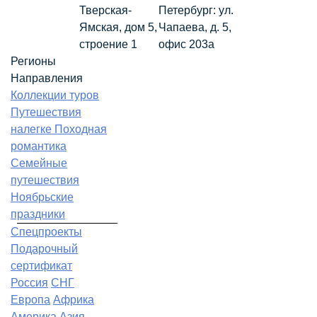
Тверская-
Петербург: ул.
Ямская, дом 5,
Чапаева, д. 5,
строение 1
офис 203а
Регионы
Направления
Коллекции туров
Путешествия
налегке
Походная
романтика
Семейные
путешествия
Ноябрьские
праздники
Спецпроекты
Подарочный
сертификат
Россия
СНГ
Европа
Африка
Америка
Азия