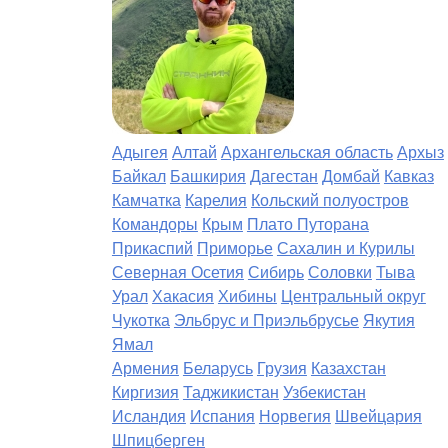
Адыгея
Алтай
Архангельская область
Архыз
Байкал
Башкирия
Дагестан
Домбай
Кавказ
Камчатка
Карелия
Кольский полуостров
Командоры
Крым
Плато Путорана
Прикаспий
Приморье
Сахалин и Курилы
Северная Осетия
Сибирь
Соловки
Тыва
Урал
Хакасия
Хибины
Центральный округ
Чукотка
Эльбрус и Приэльбрусье
Якутия
Ямал
Армения
Беларусь
Грузия
Казахстан
Киргизия
Таджикистан
Узбекистан
Исландия
Испания
Норвегия
Швейцария
Шпицберген