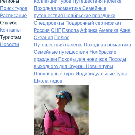
Регионы
Коллекции туров
Путешествия налегке
Поиск туров
Походная романтика
Семейные
Расписание
путешествия
Ноябрьские праздники
О клубе
Спецпроекты
Подарочный сертификат
Контакты
Россия
СНГ
Европа
Африка
Америка
Азия
Туристам
Океания
Полюс
Новости
Путешествия налегке
Походная романтика
Семейные путешествия
Ноябрьские
праздники
Походы для новичков
Походы
выходного дня
Круизы
Новые туры
Популярные туры
Индивидуальные туры
Школа гидов