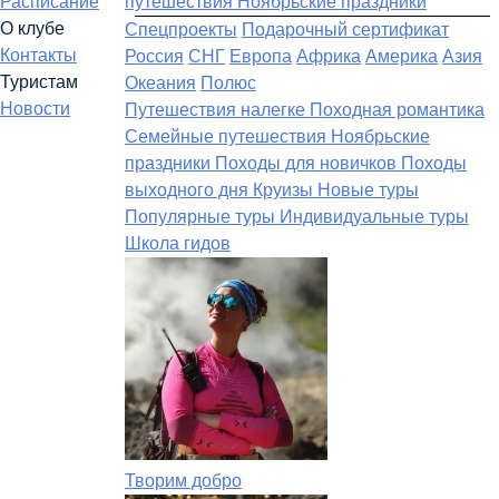
Расписание
путешествия
Ноябрьские праздники
О клубе
Спецпроекты
Подарочный сертификат
Контакты
Россия
СНГ
Европа
Африка
Америка
Азия
Туристам
Океания
Полюс
Новости
Путешествия налегке
Походная романтика
Семейные путешествия
Ноябрьские
праздники
Походы для новичков
Походы
выходного дня
Круизы
Новые туры
Популярные туры
Индивидуальные туры
Школа гидов
Творим добро