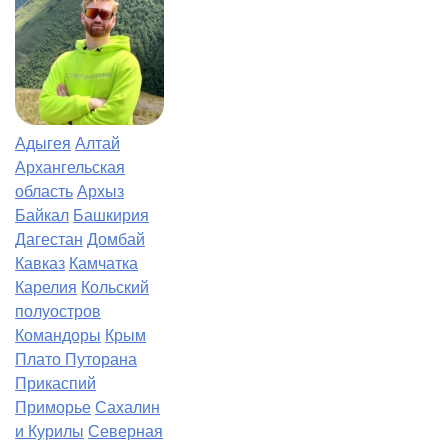
Адыгея
Алтай
Архангельская
область
Архыз
Байкал
Башкирия
Дагестан
Домбай
Кавказ
Камчатка
Карелия
Кольский
полуостров
Командоры
Крым
Плато Путорана
Прикаспий
Приморье
Сахалин
и Курилы
Северная