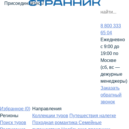
Присоединяйтесь!
8 800 333
65 04
Ежедневно
с 9:00 до
19:00 по
Москве
(сб, вс —
дежурные
менеджеры)
Заказать
обратный
звонок
Избранное (
0
)
Направления
Регионы
Коллекции туров
Путешествия налегке
Поиск туров
Походная романтика
Семейные