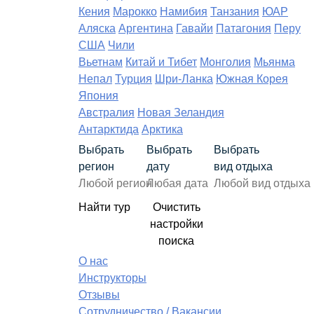
Кения
Марокко
Намибия
Танзания
ЮАР
Аляска
Аргентина
Гавайи
Патагония
Перу
США
Чили
Вьетнам
Китай и Тибет
Монголия
Мьянма
Непал
Турция
Шри-Ланка
Южная Корея
Япония
Австралия
Новая Зеландия
Антарктида
Арктика
Выбрать
Выбрать
Выбрать
регион
дату
вид отдыха
Найти тур
Очистить
настройки
поиска
О нас
Инструкторы
Отзывы
Сотрудничество / Вакансии