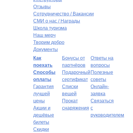
Отзывы
Сотрудничество / Вакансии
СМИ о нас / Награды
Школа туризма
Наш мерч
Творим добро
Документы
Как
Бонусы от
Ответы на
поехать
партнёров
вопросы
Способы
Подарочный
Полезные
оплаты
сертификат
советы
Гарантия
Списки
Онлайн-
лучшей
вещей
заявка
цены
Прокат
Связаться
Акции и
снаряжения
с
дешёвые
руководителем
билеты
Скидки