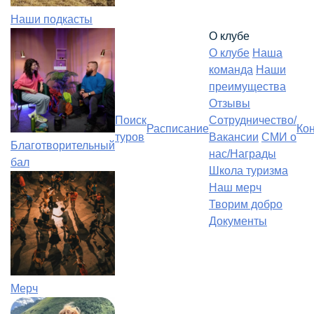
Наши подкасты
О клубе
О клубе
Наша
команда
Наши
преимущества
Отзывы
Поиск
Сотрудничество/
Расписание
Ко
туров
Вакансии
СМИ о
Благотворительный
нас/Награды
бал
Школа туризма
Наш мерч
Творим добро
Документы
Мерч