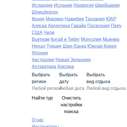
Исландия
Испания
Норвегия
Швейцария
Шпицберген
Кения
Марокко
Намибия
Танзания
ЮАР
Аляска
Аргентина
Гавайи
Патагония
Перу
США
Чили
Вьетнам
Китай и Тибет
Монголия
Мьянма
Непал
Турция
Шри-Ланка
Южная Корея
Япония
Австралия
Новая Зеландия
Антарктида
Арктика
Выбрать
Выбрать
Выбрать
регион
дату
вид отдыха
Найти тур
Очистить
настройки
поиска
О нас
Инструкторы