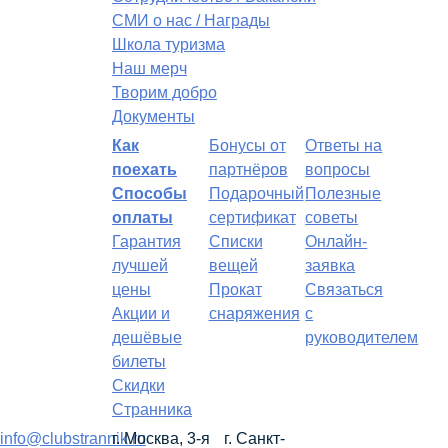
СМИ о нас / Награды
Школа туризма
Наш мерч
Творим добро
Документы
Как
Бонусы от
Ответы на
поехать
партнёров
вопросы
Способы
Подарочный
Полезные
оплаты
сертификат
советы
Гарантия
Списки
Онлайн-
лучшей
вещей
заявка
цены
Прокат
Связаться
Акции и
снаряжения
с
дешёвые
руководителем
билеты
Скидки
Странника
info@clubstrannik.ru
г. Москва, 3-я
г. Санкт-