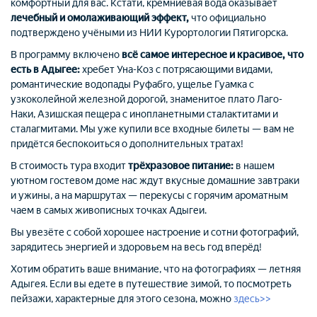
комфортный для вас. Кстати, кремниевая вода оказывает
лечебный и омолаживающий эффект,
что официально
подтверждено учёными из НИИ Курортологии Пятигорска.
В программу включено
всё самое интересное и красивое, что
есть в Адыгее:
хребет Уна-Коз с потрясающими видами,
романтические водопады Руфабго, ущелье Гуамка с
узкоколейной железной дорогой, знаменитое плато Лаго-
Наки, Азишская пещера с инопланетными сталактитами и
сталагмитами. Мы уже купили все входные билеты — вам не
придётся беспокоиться о дополнительных тратах!
В стоимость тура входит
трёхразовое питание:
в нашем
уютном гостевом доме нас ждут вкусные домашние завтраки
и ужины, а на маршрутах — перекусы с горячим ароматным
чаем в самых живописных точках Адыгеи.
Вы увезёте с собой хорошее настроение и сотни фотографий,
зарядитесь энергией и здоровьем на весь год вперёд!
Хотим обратить ваше внимание, что на фотографиях — летняя
Адыгея. Если вы едете в путешествие зимой, то посмотреть
пейзажи, характерные для этого сезона, можно
здесь>>