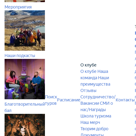
Мероприятия
Наши подкасты
О клубе
О клубе
Наша
команда
Наши
преимущества
Отзывы
Поиск
Сотрудничество/
Расписание
Контакты
туров
Вакансии
СМИ о
Благотворительный
нас/Награды
бал
Школа туризма
Наш мерч
Творим добро
Документы