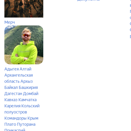
Мерч
Адыгея
Алтай
Архангельская
область
Архыз
Байкал
Башкирия
Дагестан
Домбай
Кавказ
Камчатка
Карелия
Кольский
полуостров
Командоры
Крым
Плато Путорана
Прикаспий