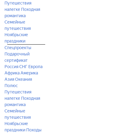
Путешествия
налегке
Походная
романтика
Семейные
путешествия
Ноябрьские
праздники
Спецпроекты
Подарочный
сертификат
Россия
СНГ
Европа
Африка
Америка
Азия
Океания
Полюс
Путешествия
налегке
Походная
романтика
Семейные
путешествия
Ноябрьские
праздники
Походы