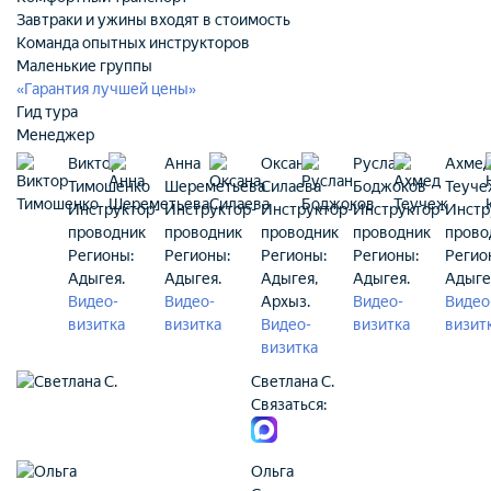
Завтраки и ужины входят в стоимость
Команда опытных инструкторов
Маленькие группы
«Гарантия лучшей цены»‎
Гид тура
Менеджер
Виктор
Анна
Оксана
Руслан
Ахме
Тимошенко
Шереметьева
Силаева
Боджоков
Теуче
Инструктор-
Инструктор-
Инструктор-
Инструктор-
Инстр
проводник
проводник
проводник
проводник
прово
Регионы:
Регионы:
Регионы:
Регионы:
Регио
Адыгея.
Адыгея.
Адыгея,
Адыгея.
Адыге
Видео-
Видео-
Архыз.
Видео-
Видео
визитка
визитка
Видео-
визитка
визит
визитка
Светлана С.
Связаться:
Ольга