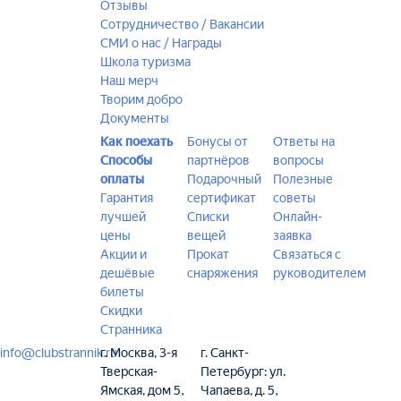
Отзывы
Сотрудничество / Вакансии
СМИ о нас / Награды
Школа туризма
Наш мерч
Творим добро
Документы
Как поехать
Бонусы от
Ответы на
Способы
партнёров
вопросы
оплаты
Подарочный
Полезные
Гарантия
сертификат
советы
лучшей
Списки
Онлайн-
цены
вещей
заявка
Акции и
Прокат
Связаться с
дешёвые
снаряжения
руководителем
билеты
Скидки
Странника
info@clubstrannik.ru
г. Москва, 3-я
г. Санкт-
Тверская-
Петербург: ул.
Ямская, дом 5,
Чапаева, д. 5,