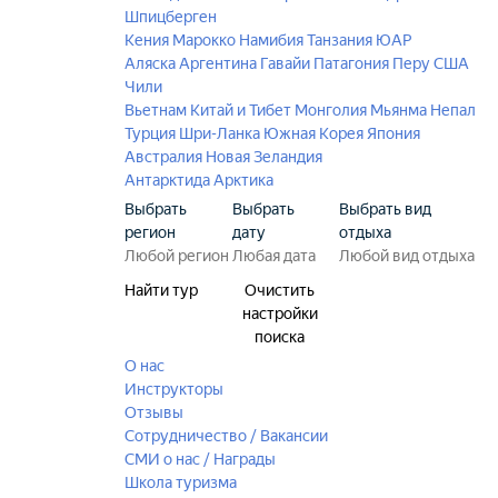
Шпицберген
Кения
Марокко
Намибия
Танзания
ЮАР
Аляска
Аргентина
Гавайи
Патагония
Перу
США
Чили
Вьетнам
Китай и Тибет
Монголия
Мьянма
Непал
Турция
Шри-Ланка
Южная Корея
Япония
Австралия
Новая Зеландия
Антарктида
Арктика
Выбрать
Выбрать
Выбрать вид
регион
дату
отдыха
Найти тур
Очистить
настройки
поиска
О нас
Инструкторы
Отзывы
Сотрудничество / Вакансии
СМИ о нас / Награды
Школа туризма