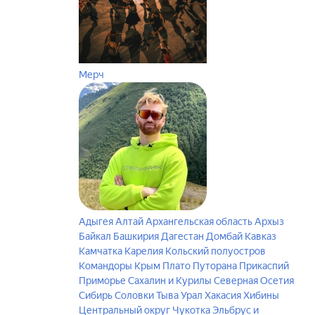
Мерч
Адыгея
Алтай
Архангельская область
Архыз
Байкал
Башкирия
Дагестан
Домбай
Кавказ
Камчатка
Карелия
Кольский полуостров
Командоры
Крым
Плато Путорана
Прикаспий
Приморье
Сахалин и Курилы
Северная Осетия
Сибирь
Соловки
Тыва
Урал
Хакасия
Хибины
Центральный округ
Чукотка
Эльбрус и