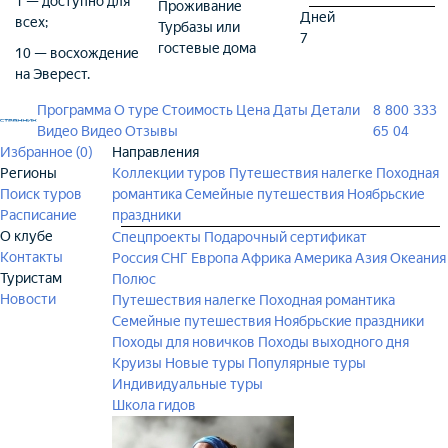
1 — доступно для
Проживание
Дней
всех;
Турбазы или
7
гостевые дома
10 — восхождение
на Эверест.
Программа
О туре
Стоимость
Цена
Даты
Детали
8 800 333
Видео
Видео
Отзывы
65 04
Избранное (
0
)
Направления
Регионы
Коллекции туров
Путешествия налегке
Походная
Поиск туров
романтика
Семейные путешествия
Ноябрьские
Расписание
праздники
О клубе
Спецпроекты
Подарочный сертификат
Контакты
Россия
СНГ
Европа
Африка
Америка
Азия
Океания
Туристам
Полюс
Новости
Путешествия налегке
Походная романтика
Семейные путешествия
Ноябрьские праздники
Походы для новичков
Походы выходного дня
Круизы
Новые туры
Популярные туры
Индивидуальные туры
Школа гидов