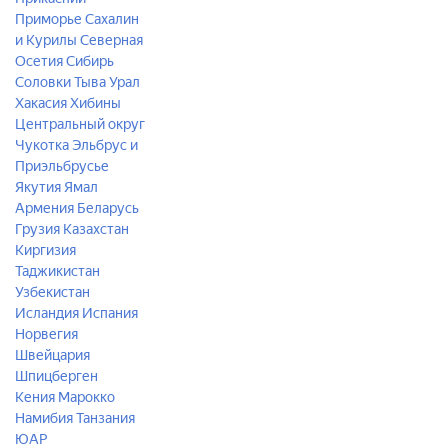
Приморье
Сахалин
и Курилы
Северная
Осетия
Сибирь
Соловки
Тыва
Урал
Хакасия
Хибины
Центральный округ
Чукотка
Эльбрус и
Приэльбрусье
Якутия
Ямал
Армения
Беларусь
Грузия
Казахстан
Киргизия
Таджикистан
Узбекистан
Исландия
Испания
Норвегия
Швейцария
Шпицберген
Кения
Марокко
Намибия
Танзания
ЮАР