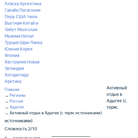
Аляска
Аргентина
Гавайи
Патагония
Перу
США
Чили
Вьетнам
Китай и
Тибет
Монголия
Мьянма
Непал
Турция
Шри-Ланка
Южная Корея
Япония
Австралия
Новая
Зеландия
Антарктида
Арктика
Активный
Главная
отдых в
→
Регионы
Адыгее (с
→
Россия
→
Адыгея
терм.
→
Активный отдых в Адыгее (с терм. источниками)
источниками)
Сложность
2/10