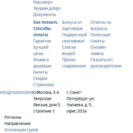
Наш мерч
Творим добро
Документы
Как поехать
Бонусы от
Ответы на
Способы
партнёров
вопросы
оплаты
Подарочный
Полезные
Гарантия
сертификат
советы
лучшей
Списки
Онлайн-
цены
вещей
заявка
Акции и
Прокат
Связаться с
дешёвые
снаряжения
руководителем
билеты
Скидки
Странника
info@clubstrannik.ru
г. Москва, 3-я
г. Санкт-
Тверская-
Петербург: ул.
Ямская, дом 5,
Чапаева, д. 5,
строение 1
офис 203а
Регионы
Направления
Коллекции туров