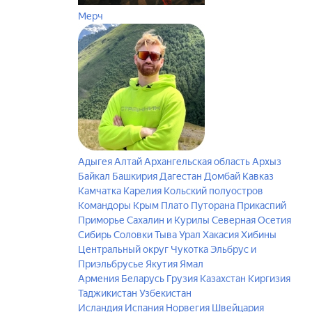
Мерч
Адыгея
Алтай
Архангельская область
Архыз
Байкал
Башкирия
Дагестан
Домбай
Кавказ
Камчатка
Карелия
Кольский полуостров
Командоры
Крым
Плато Путорана
Прикаспий
Приморье
Сахалин и Курилы
Северная Осетия
Сибирь
Соловки
Тыва
Урал
Хакасия
Хибины
Центральный округ
Чукотка
Эльбрус и
Приэльбрусье
Якутия
Ямал
Армения
Беларусь
Грузия
Казахстан
Киргизия
Таджикистан
Узбекистан
Исландия
Испания
Норвегия
Швейцария