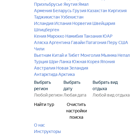
Приэльбрусье
Якутия
Ямал
Армения
Беларусь
Грузия
Казахстан
Киргизия
Таджикистан
Узбекистан
Исландия
Испания
Норвегия
Швейцария
Шпицберген
Кения
Марокко
Намибия
Танзания
ЮАР
Аляска
Аргентина
Гавайи
Патагония
Перу
США
Чили
Вьетнам
Китай и Тибет
Монголия
Мьянма
Непал
Турция
Шри-Ланка
Южная Корея
Япония
Австралия
Новая Зеландия
Антарктида
Арктика
Выбрать
Выбрать
Выбрать вид
регион
дату
отдыха
Найти тур
Очистить
настройки
поиска
О нас
Инструкторы