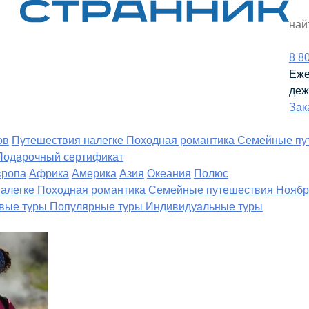
8 8
Еже
деж
Зак
ов
Путешествия налегке
Походная романтика
Семейные пу
Подарочный сертификат
вропа
Африка
Америка
Азия
Океания
Полюс
налегке
Походная романтика
Семейные путешествия
Ноябр
вые туры
Популярные туры
Индивидуальные туры