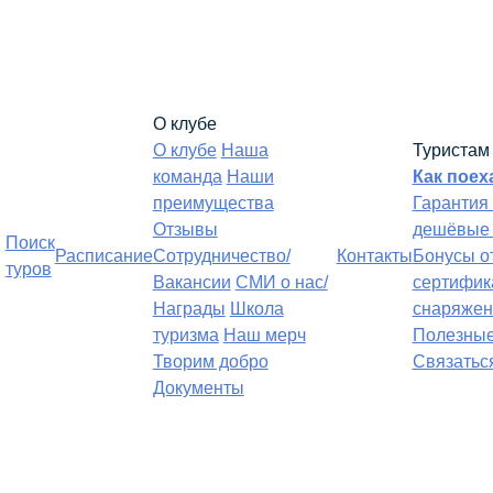
О клубе
О клубе
Наша
Туристам
команда
Наши
Как поех
преимущества
Гарантия
Отзывы
дешёвые 
Поиск
Расписание
Сотрудничество/
Контакты
Бонусы о
туров
Вакансии
СМИ о нас/
сертифик
Награды
Школа
снаряжен
туризма
Наш мерч
Полезные
Творим добро
Связатьс
Документы