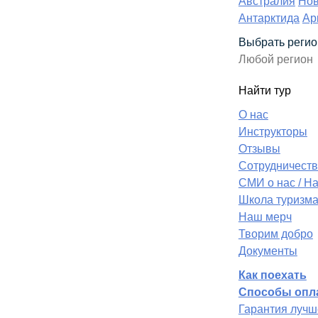
Австралия
Нов
Антарктида
Ар
Выбрать регио
Найти тур
О нас
Инструкторы
Отзывы
Сотрудничеств
СМИ о нас / Н
Школа туризм
Наш мерч
Творим добро
Документы
Как поехать
Способы опл
Гарантия лучш