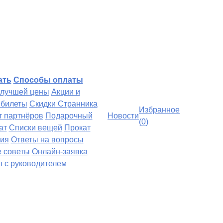
ать
Способы оплаты
 лучшей цены
Акции и
билеты
Скидки Странника
Избранное
т партнёров
Подарочный
Новости
(
0
)
ат
Списки вещей
Прокат
ия
Ответы на вопросы
 советы
Онлайн-заявка
я с руководителем