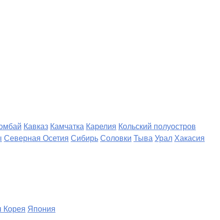
омбай
Кавказ
Камчатка
Карелия
Кольский полуостров
ы
Северная Осетия
Сибирь
Соловки
Тыва
Урал
Хакасия
 Корея
Япония