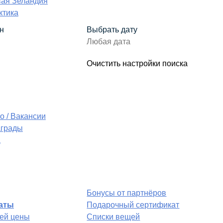
ая Зеландия
ктика
н
Выбрать дату
Очистить настройки поиска
о / Вакансии
аграды
а
Бонусы от партнёров
аты
Подарочный сертификат
ей цены
Списки вещей