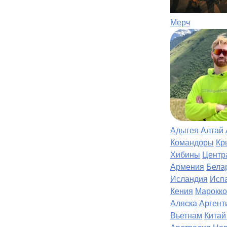
Мерч
Адыгея
Алтай
Командоры
Кр
Хибины
Центр
Армения
Бела
Исландия
Исп
Кения
Марокко
Аляска
Аргент
Вьетнам
Китай