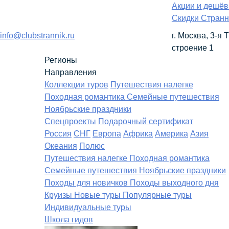
Акции и дешё
Скидки Странн
info@clubstrannik.ru
г. Москва, 3-я
строение 1
Регионы
Направления
Коллекции туров
Путешествия налегке
Походная романтика
Семейные путешествия
Ноябрьские праздники
Спецпроекты
Подарочный сертификат
Россия
СНГ
Европа
Африка
Америка
Азия
Океания
Полюс
Путешествия налегке
Походная романтика
Семейные путешествия
Ноябрьские праздники
Походы для новичков
Походы выходного дня
Круизы
Новые туры
Популярные туры
Индивидуальные туры
Школа гидов