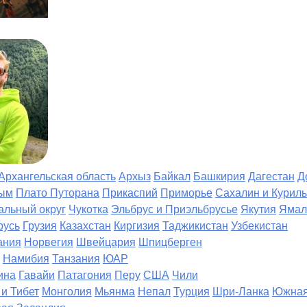
Архангельская область
Архыз
Байкал
Башкирия
Дагестан
Д
ым
Плато Путорана
Прикаспий
Приморье
Сахалин и Курил
альный округ
Чукотка
Эльбрус и Приэльбрусье
Якутия
Ямал
русь
Грузия
Казахстан
Киргизия
Таджикистан
Узбекистан
ания
Норвегия
Швейцария
Шпицберген
Намибия
Танзания
ЮАР
ина
Гавайи
Патагония
Перу
США
Чили
 и Тибет
Монголия
Мьянма
Непал
Турция
Шри-Ланка
Южная