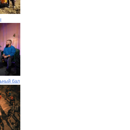
ы
ьный бал