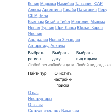
Кения
Марокко
Намибия
Танзания
ЮАР
Аляска
Аргентина
Гавайи
Патагония
Перу
США
Чили
Вьетнам
Китай и Тибет
Монголия
Мьянма
Непал
Турция
Шри-Ланка
Южная Корея
Япония
Австралия
Новая Зеландия
Антарктида
Арктика
Выбрать
Выбрать
Выбрать
регион
дату
вид отдыха
Найти тур
Очистить
настройки
поиска
О нас
Инструкторы
Отзывы
Сотрудничество / Вакансии