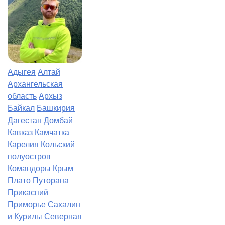
Адыгея
Алтай
Архангельская
область
Архыз
Байкал
Башкирия
Дагестан
Домбай
Кавказ
Камчатка
Карелия
Кольский
полуостров
Командоры
Крым
Плато Путорана
Прикаспий
Приморье
Сахалин
и Курилы
Северная