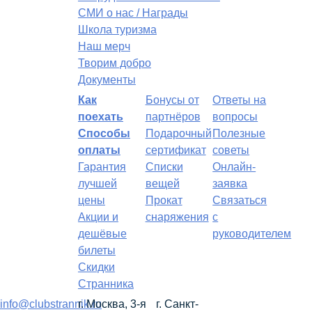
СМИ о нас / Награды
Школа туризма
Наш мерч
Творим добро
Документы
Как
Бонусы от
Ответы на
поехать
партнёров
вопросы
Способы
Подарочный
Полезные
оплаты
сертификат
советы
Гарантия
Списки
Онлайн-
лучшей
вещей
заявка
цены
Прокат
Связаться
Акции и
снаряжения
с
дешёвые
руководителем
билеты
Скидки
Странника
info@clubstrannik.ru
г. Москва, 3-я
г. Санкт-