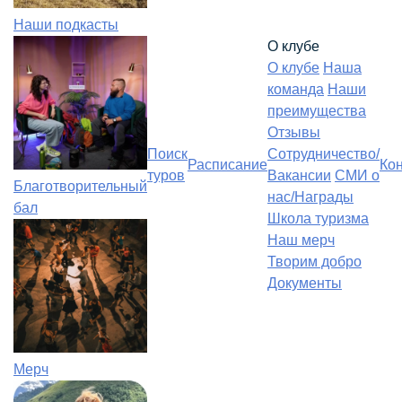
Наши подкасты
О клубе
О клубе
Наша
команда
Наши
преимущества
Отзывы
Поиск
Сотрудничество/
Расписание
Ко
туров
Вакансии
СМИ о
Благотворительный
нас/Награды
бал
Школа туризма
Наш мерч
Творим добро
Документы
Мерч