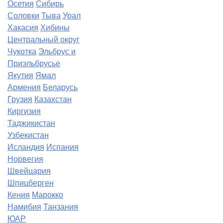
Осетия
Сибирь
Соловки
Тыва
Урал
Хакасия
Хибины
Центральный округ
Чукотка
Эльбрус и
Приэльбрусье
Якутия
Ямал
Армения
Беларусь
Грузия
Казахстан
Киргизия
Таджикистан
Узбекистан
Исландия
Испания
Норвегия
Швейцария
Шпицберген
Кения
Марокко
Намибия
Танзания
ЮАР