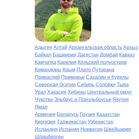
Адыгея
Алтай
Архангельская область
Архыз
Байкал
Башкирия
Дагестан
Домбай
Кавказ
Камчатка
Карелия
Кольский полуостров
Командоры
Крым
Плато Путорана
Прикаспий
Приморье
Сахалин и Курилы
Северная Осетия
Сибирь
Соловки
Тыва
Урал
Хакасия
Хибины
Центральный округ
Чукотка
Эльбрус и Приэльбрусье
Якутия
Ямал
Армения
Беларусь
Грузия
Казахстан
Киргизия
Таджикистан
Узбекистан
Исландия
Испания
Норвегия
Швейцария
Шпицберген