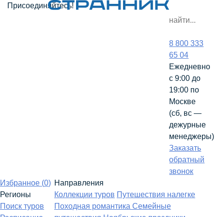
Присоединяйтесь!
8 800 333
65 04
Ежедневно
с 9:00 до
19:00 по
Москве
(сб, вс —
дежурные
менеджеры)
Заказать
обратный
звонок
Избранное (
0
)
Направления
Регионы
Коллекции туров
Путешествия налегке
Поиск туров
Походная романтика
Семейные