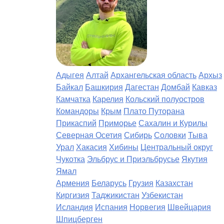
Адыгея
Алтай
Архангельская область
Архыз
Байкал
Башкирия
Дагестан
Домбай
Кавказ
Камчатка
Карелия
Кольский полуостров
Командоры
Крым
Плато Путорана
Прикаспий
Приморье
Сахалин и Курилы
Северная Осетия
Сибирь
Соловки
Тыва
Урал
Хакасия
Хибины
Центральный округ
Чукотка
Эльбрус и Приэльбрусье
Якутия
Ямал
Армения
Беларусь
Грузия
Казахстан
Киргизия
Таджикистан
Узбекистан
Исландия
Испания
Норвегия
Швейцария
Шпицберген