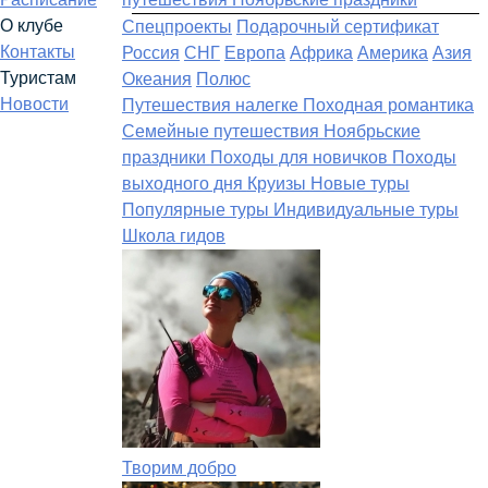
О клубе
Спецпроекты
Подарочный сертификат
Контакты
Россия
СНГ
Европа
Африка
Америка
Азия
Туристам
Океания
Полюс
Новости
Путешествия налегке
Походная романтика
Семейные путешествия
Ноябрьские
праздники
Походы для новичков
Походы
выходного дня
Круизы
Новые туры
Популярные туры
Индивидуальные туры
Школа гидов
Творим добро