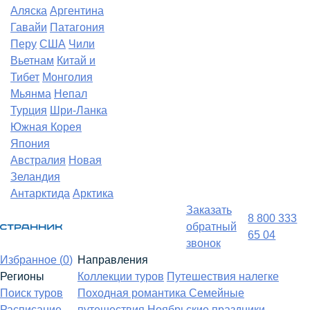
Аляска
Аргентина
Гавайи
Патагония
Перу
США
Чили
Вьетнам
Китай и
Тибет
Монголия
Мьянма
Непал
Турция
Шри-Ланка
Южная Корея
Япония
Австралия
Новая
Зеландия
Антарктида
Арктика
Заказать
8 800 333
обратный
65 04
звонок
Избранное (
0
)
Направления
Регионы
Коллекции туров
Путешествия налегке
Поиск туров
Походная романтика
Семейные
Расписание
путешествия
Ноябрьские праздники