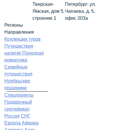
Тверская-
Петербург: ул.
Ямская, дом 5,
Чапаева, д. 5,
строение 1
офис 203а
Регионы
Направления
Коллекции туров
Путешествия
налегке
Походная
романтика
Семейные
путешествия
Ноябрьские
праздники
Спецпроекты
Подарочный
сертификат
Россия
СНГ
Европа
Африка
Америка
Азия