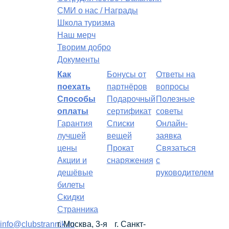
СМИ о нас / Награды
Школа туризма
Наш мерч
Творим добро
Документы
Как
Бонусы от
Ответы на
поехать
партнёров
вопросы
Способы
Подарочный
Полезные
оплаты
сертификат
советы
Гарантия
Списки
Онлайн-
лучшей
вещей
заявка
цены
Прокат
Связаться
Акции и
снаряжения
с
дешёвые
руководителем
билеты
Скидки
Странника
info@clubstrannik.ru
г. Москва, 3-я
г. Санкт-