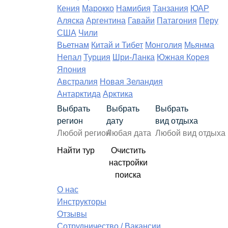
Кения
Марокко
Намибия
Танзания
ЮАР
Аляска
Аргентина
Гавайи
Патагония
Перу
США
Чили
Вьетнам
Китай и Тибет
Монголия
Мьянма
Непал
Турция
Шри-Ланка
Южная Корея
Япония
Австралия
Новая Зеландия
Антарктида
Арктика
Выбрать
Выбрать
Выбрать
регион
дату
вид отдыха
Найти тур
Очистить
настройки
поиска
О нас
Инструкторы
Отзывы
Сотрудничество / Вакансии