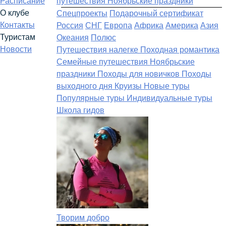
Расписание
путешествия
Ноябрьские праздники
О клубе
Спецпроекты
Подарочный сертификат
Контакты
Россия
СНГ
Европа
Африка
Америка
Азия
Туристам
Океания
Полюс
Новости
Путешествия налегке
Походная романтика
Семейные путешествия
Ноябрьские
праздники
Походы для новичков
Походы
выходного дня
Круизы
Новые туры
Популярные туры
Индивидуальные туры
Школа гидов
Творим добро