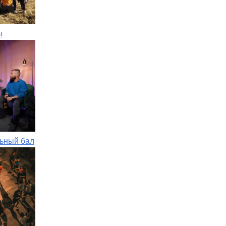
ы
ьный бал