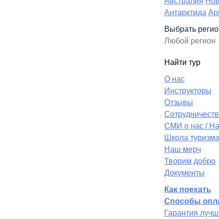
Австралия
Нов
Антарктида
Ар
Выбрать регио
Найти тур
О нас
Инструкторы
Отзывы
Сотрудничеств
СМИ о нас / Н
Школа туризм
Наш мерч
Творим добро
Документы
Как поехать
Способы опл
Гарантия лучш