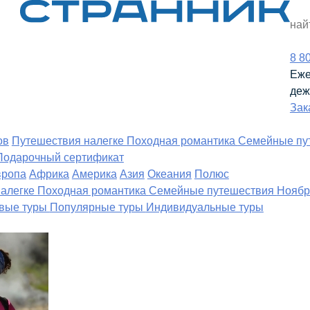
8 8
Еже
деж
Зак
ов
Путешествия налегке
Походная романтика
Семейные пу
Подарочный сертификат
вропа
Африка
Америка
Азия
Океания
Полюс
налегке
Походная романтика
Семейные путешествия
Ноябр
вые туры
Популярные туры
Индивидуальные туры