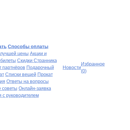
ать
Способы оплаты
 лучшей цены
Акции и
билеты
Скидки Странника
Избранное
т партнёров
Подарочный
Новости
(
0
)
ат
Списки вещей
Прокат
ия
Ответы на вопросы
 советы
Онлайн-заявка
я с руководителем