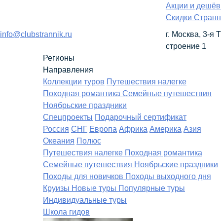
Акции и дешё
Скидки Странн
info@clubstrannik.ru
г. Москва, 3-я
строение 1
Регионы
Направления
Коллекции туров
Путешествия налегке
Походная романтика
Семейные путешествия
Ноябрьские праздники
Спецпроекты
Подарочный сертификат
Россия
СНГ
Европа
Африка
Америка
Азия
Океания
Полюс
Путешествия налегке
Походная романтика
Семейные путешествия
Ноябрьские праздники
Походы для новичков
Походы выходного дня
Круизы
Новые туры
Популярные туры
Индивидуальные туры
Школа гидов