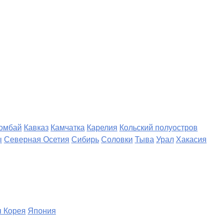
омбай
Кавказ
Камчатка
Карелия
Кольский полуостров
ы
Северная Осетия
Сибирь
Соловки
Тыва
Урал
Хакасия
 Корея
Япония