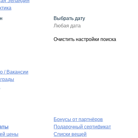
ая Зеландия
ктика
н
Выбрать дату
Очистить настройки поиска
о / Вакансии
аграды
а
Бонусы от партнёров
аты
Подарочный сертификат
ей цены
Списки вещей