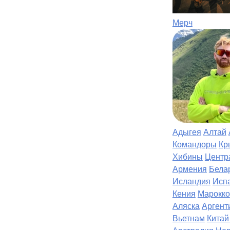
Мерч
Адыгея
Алтай
Командоры
Кр
Хибины
Центр
Армения
Бела
Исландия
Исп
Кения
Марокко
Аляска
Аргент
Вьетнам
Китай