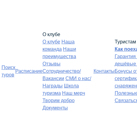
О клубе
О клубе
Наша
Туристам
команда
Наши
Как поех
преимущества
Гарантия
Отзывы
дешёвые 
Поиск
Расписание
Сотрудничество/
Контакты
Бонусы о
туров
Вакансии
СМИ о нас/
сертифик
Награды
Школа
снаряжен
туризма
Наш мерч
Полезные
Творим добро
Связатьс
Документы