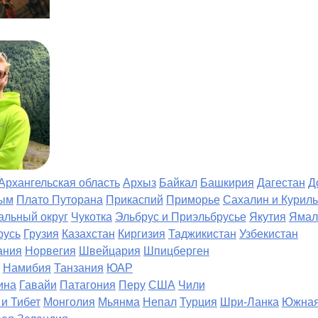
Архангельская область
Архыз
Байкал
Башкирия
Дагестан
Д
ым
Плато Путорана
Прикаспий
Приморье
Сахалин и Курил
альный округ
Чукотка
Эльбрус и Приэльбрусье
Якутия
Ямал
русь
Грузия
Казахстан
Киргизия
Таджикистан
Узбекистан
ания
Норвегия
Швейцария
Шпицберген
Намибия
Танзания
ЮАР
ина
Гавайи
Патагония
Перу
США
Чили
 и Тибет
Монголия
Мьянма
Непал
Турция
Шри-Ланка
Южная