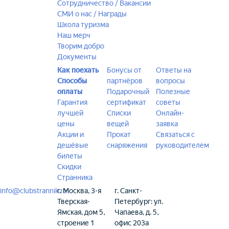
Сотрудничество / Вакансии
СМИ о нас / Награды
Школа туризма
Наш мерч
Творим добро
Документы
Как поехать
Бонусы от
Ответы на
Способы
партнёров
вопросы
оплаты
Подарочный
Полезные
Гарантия
сертификат
советы
лучшей
Списки
Онлайн-
цены
вещей
заявка
Акции и
Прокат
Связаться с
дешёвые
снаряжения
руководителем
билеты
Скидки
Странника
info@clubstrannik.ru
г. Москва, 3-я
г. Санкт-
Тверская-
Петербург: ул.
Ямская, дом 5,
Чапаева, д. 5,
строение 1
офис 203а