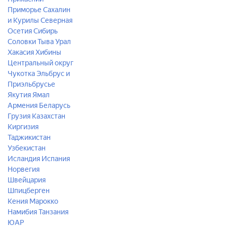
Приморье
Сахалин
и Курилы
Северная
Осетия
Сибирь
Соловки
Тыва
Урал
Хакасия
Хибины
Центральный округ
Чукотка
Эльбрус и
Приэльбрусье
Якутия
Ямал
Армения
Беларусь
Грузия
Казахстан
Киргизия
Таджикистан
Узбекистан
Исландия
Испания
Норвегия
Швейцария
Шпицберген
Кения
Марокко
Намибия
Танзания
ЮАР