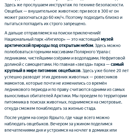
Здесь же прослушаем инструктаж по технике безопасности.
Овцебык — внушительное животное: при весе в 300 кг он
может разогнаться до 60 км/ч. Поэтому подходить близко и
пытаться погладить их строго запрещено.
А дальше отправляемся на поиски приключений!
Национальный парк «Ингилор» — это настоящий
музей
арктической природы под открытым небом
. Здесь можно
полюбоваться горными массивами Полярного Урала с
ледниками, чистейшими озёрами и водопадами, Нефритовой
долиной с самоцветами. Но главная «звезда» парка —
самый
крупный в мире питомник овцебыков
. Здесь уже более 20 лет
успешно разводят этих древних животных — ровесников
мамонтов, которые почти не изменились со времён
ледникового периода и по праву считаются одними из самых
выносливых обитателей Арктики. Мы проедем по территории
питомника в поисках животных, поднимемся на смотровые,
откуда сможем понаблюдать за жизнью стада.
После уедем на озеро Ядхыто, где чаще всего можно
наблюдать овцебыков. Вечером за ужином поделимся
впечатлениями дня и
устроимся
на ночлег в домиках или