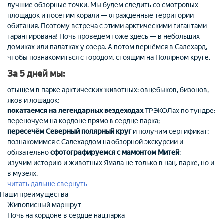
лучшие обзорные точки. Мы будем следить со смотровых
площадок и посетим корали — огражденные территории
обитания. Поэтому встреча с этими арктическими гигантами
гарантирована! Ночь проведём тоже здесь — в небольших
домиках или палатках у озера. А потом вернёмся в Салехард,
чтобы познакомиться с городом, стоящим на Полярном круге.
За 5 дней мы:
отыщем в парке арктических животных: овцебыков, бизонов,
яков и лошадок;
покатаемся на легендарных вездеходах
ТРЭКОЛах по тундре;
переночуем на кордоне прямо в сердце парка;
пересечём Северный полярный круг
и получим сертификат;
познакомимся с Салехардом на обзорной экскурсии и
обязательно
сфотографируемся с мамонтом Митей
;
изучим историю и животных Ямала не только в нац. парке, но и
в музеях.
читать дальше
свернуть
Наши преимущества
Живописный маршрут
Ночь на кордоне в сердце нац.парка