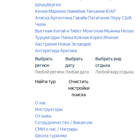
Шпицберген
Кения
Марокко
Намибия
Танзания
ЮАР
Аляска
Аргентина
Гавайи
Патагония
Перу
США
Чили
Вьетнам
Китай и Тибет
Монголия
Мьянма
Непал
Турция
Шри-Ланка
Южная Корея
Япония
Австралия
Новая Зеландия
Антарктида
Арктика
Выбрать
Выбрать
Выбрать вид
регион
дату
отдыха
Найти тур
Очистить
настройки
поиска
О нас
Инструкторы
Отзывы
Сотрудничество / Вакансии
СМИ о нас / Награды
Школа туризма