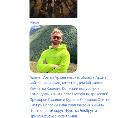
Мерч
Адыгея
Алтай
Архангельская область
Архыз
Байкал
Башкирия
Дагестан
Домбай
Кавказ
Камчатка
Карелия
Кольский полуостров
Командоры
Крым
Плато Путорана
Прикаспий
Приморье
Сахалин и Курилы
Северная Осетия
Сибирь
Соловки
Тыва
Урал
Хакасия
Хибины
Центральный округ
Чукотка
Эльбрус и
Приэльбрусье
Якутия
Ямал