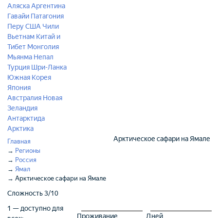
Аляска
Аргентина
Гавайи
Патагония
Перу
США
Чили
Вьетнам
Китай и
Тибет
Монголия
Мьянма
Непал
Турция
Шри-Ланка
Южная Корея
Япония
Австралия
Новая
Зеландия
Антарктида
Арктика
Арктическое сафари на Ямале
Главная
→
Регионы
→
Россия
→
Ямал
→
Арктическое сафари на Ямале
Сложность
3/10
1 — доступно для
Проживание
Дней