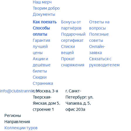
Наш мерч
Творим добро
Документы
Как поехать
Бонусы от
Ответы на
Способы
партнёров
вопросы
оплаты
Подарочный
Полезные
Гарантия
сертификат
советы
лучшей
Списки
Онлайн-
цены
вещей
заявка
Акции и
Прокат
Связаться с
дешёвые
снаряжения
руководителем
билеты
Скидки
Странника
info@clubstrannik.ru
г. Москва, 3-я
г. Санкт-
Тверская-
Петербург: ул.
Ямская, дом 5,
Чапаева, д. 5,
строение 1
офис 203а
Регионы
Направления
Коллекции туров