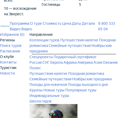
всех;
Гостиницы
5
10 — восхождение
на Эверест.
Программа
О туре
Стоимость
Цена
Даты
Детали
8 800 333
Видео
Видео
65 04
Избранное (
0
)
Направления
Регионы
Коллекции туров
Путешествия налегке
Походная
Поиск туров
романтика
Семейные путешествия
Ноябрьские
Расписание
праздники
О клубе
Спецпроекты
Подарочный сертификат
Контакты
Россия
СНГ
Европа
Африка
Америка
Азия
Океания
Туристам
Полюс
Новости
Путешествия налегке
Походная романтика
Семейные путешествия
Ноябрьские праздники
Походы для новичков
Походы выходного дня
Круизы
Новые туры
Популярные туры
Индивидуальные туры
Школа гидов