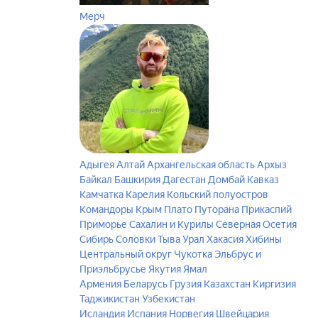
Мерч
Адыгея
Алтай
Архангельская область
Архыз
Байкал
Башкирия
Дагестан
Домбай
Кавказ
Камчатка
Карелия
Кольский полуостров
Командоры
Крым
Плато Путорана
Прикаспий
Приморье
Сахалин и Курилы
Северная Осетия
Сибирь
Соловки
Тыва
Урал
Хакасия
Хибины
Центральный округ
Чукотка
Эльбрус и
Приэльбрусье
Якутия
Ямал
Армения
Беларусь
Грузия
Казахстан
Киргизия
Таджикистан
Узбекистан
Исландия
Испания
Норвегия
Швейцария