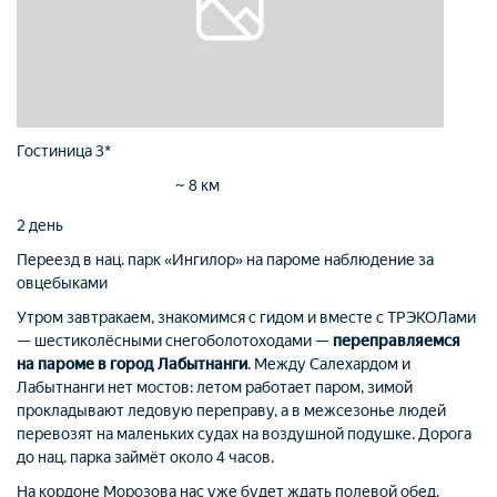
Гостиница 3*
~ 8 км
2 день
Переезд в нац. парк «Ингилор» на пароме
наблюдение за
овцебыками
Утром завтракаем, знакомимся с гидом и вместе с ТРЭКОЛами
— шестиколёсными снегоболотоходами —
переправляемся
на пароме в город Лабытнанги
. Между Салехардом и
Лабытнанги нет мостов: летом работает паром, зимой
прокладывают ледовую переправу, а в межсезонье людей
перевозят на маленьких судах на воздушной подушке. Дорога
до нац.
парка займёт около 4 часов.
На кордоне Морозова нас уже будет ждать полевой обед.