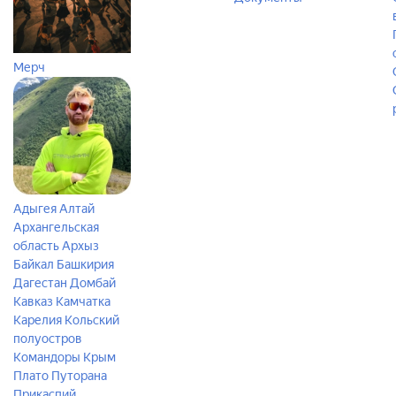
Мерч
Адыгея
Алтай
Архангельская
область
Архыз
Байкал
Башкирия
Дагестан
Домбай
Кавказ
Камчатка
Карелия
Кольский
полуостров
Командоры
Крым
Плато Путорана
Прикаспий