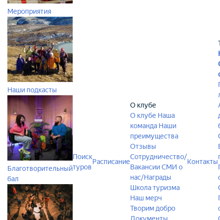
Мероприятия
Наши подкасты
О клубе
О клубе
Наша
команда
Наши
преимущества
Отзывы
Поиск
Сотрудничество/
Расписание
Контакты
туров
Вакансии
СМИ о
Благотворительный
нас/Награды
бал
Школа туризма
Наш мерч
Творим добро
Документы