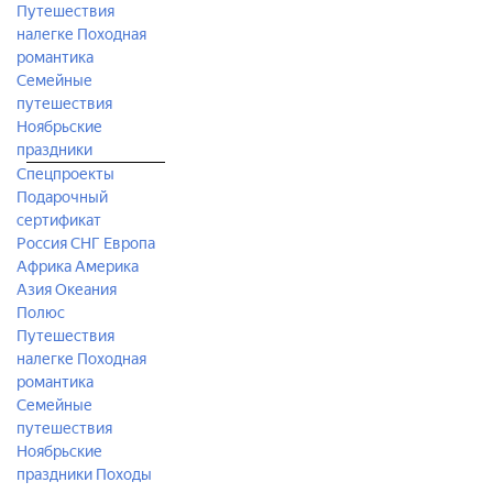
Путешествия
налегке
Походная
романтика
Семейные
путешествия
Ноябрьские
праздники
Спецпроекты
Подарочный
сертификат
Россия
СНГ
Европа
Африка
Америка
Азия
Океания
Полюс
Путешествия
налегке
Походная
романтика
Семейные
путешествия
Ноябрьские
праздники
Походы