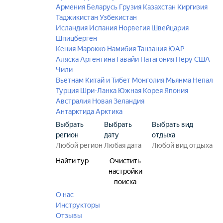
Армения
Беларусь
Грузия
Казахстан
Киргизия
Таджикистан
Узбекистан
Исландия
Испания
Норвегия
Швейцария
Шпицберген
Кения
Марокко
Намибия
Танзания
ЮАР
Аляска
Аргентина
Гавайи
Патагония
Перу
США
Чили
Вьетнам
Китай и Тибет
Монголия
Мьянма
Непал
Турция
Шри-Ланка
Южная Корея
Япония
Австралия
Новая Зеландия
Антарктида
Арктика
Выбрать
Выбрать
Выбрать вид
регион
дату
отдыха
Найти тур
Очистить
настройки
поиска
О нас
Инструкторы
Отзывы