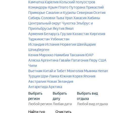
Камчатка
Карелия
Кольский полуостров
Командоры
Крым
Плато Путорана
Прикаспий
Приморье
Сахалин и Курилы
Северная Осетия
Сибирь
Соловки
Тыва
Урал
Хакасия
Хибины
Центральный округ
Чукотка
Эльбрус и
Приэльбрусье
Якутия
Ямал
Армения
Беларусь
Грузия
Казахстан
Киргизия
Таджикистан
Узбекистан
Исландия
Испания
Норвегия
Швейцария
Шпицберген
Кения
Марокко
Намибия
Танзания
ЮАР
Аляска
Аргентина
Гавайи
Патагония
Перу
США
Чили
Вьетнам
Китай и Тибет
Монголия
Мьянма
Непал
Турция
Шри-Ланка
Южная Корея
Япония
Австралия
Новая Зеландия
Антарктида
Арктика
Выбрать
Выбрать
Выбрать вид
регион
дату
отдыха
Найти тур
Очистить