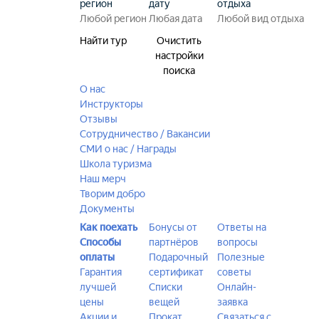
регион
дату
отдыха
Найти тур
Очистить
настройки
поиска
О нас
Инструкторы
Отзывы
Сотрудничество / Вакансии
СМИ о нас / Награды
Школа туризма
Наш мерч
Творим добро
Документы
Как поехать
Бонусы от
Ответы на
Способы
партнёров
вопросы
оплаты
Подарочный
Полезные
Гарантия
сертификат
советы
лучшей
Списки
Онлайн-
цены
вещей
заявка
Акции и
Прокат
Связаться с