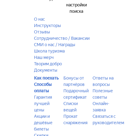
настройки
поиска
О нас
Инструкторы
Отзывы
Сотрудничество / Вакансии
СМИ о нас / Награды
Школа туризма
Наш мерч
Творим добро
Документы
Как поехать
Бонусы от
Ответы на
Способы
партнёров
вопросы
оплаты
Подарочный
Полезные
Гарантия
сертификат
советы
лучшей
Списки
Онлайн-
цены
вещей
заявка
Акции и
Прокат
Связаться с
дешёвые
снаряжения
руководителем
билеты
Скидки