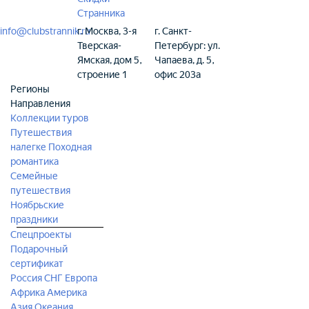
Странника
info@clubstrannik.ru
г. Москва, 3-я
г. Санкт-
Тверская-
Петербург: ул.
Ямская, дом 5,
Чапаева, д. 5,
строение 1
офис 203а
Регионы
Направления
Коллекции туров
Путешествия
налегке
Походная
романтика
Семейные
путешествия
Ноябрьские
праздники
Спецпроекты
Подарочный
сертификат
Россия
СНГ
Европа
Африка
Америка
Азия
Океания