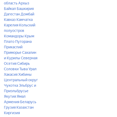
область
Архыз
Байкал
Башкирия
Дагестан
Домбай
Кавказ
Камчатка
Карелия
Кольский
полуостров
Командоры
Крым
Плато Путорана
Прикаспий
Приморье
Сахалин
и Курилы
Северная
Осетия
Сибирь
Соловки
Тыва
Урал
Хакасия
Хибины
Центральный округ
Чукотка
Эльбрус и
Приэльбрусье
Якутия
Ямал
Армения
Беларусь
Грузия
Казахстан
Киргизия