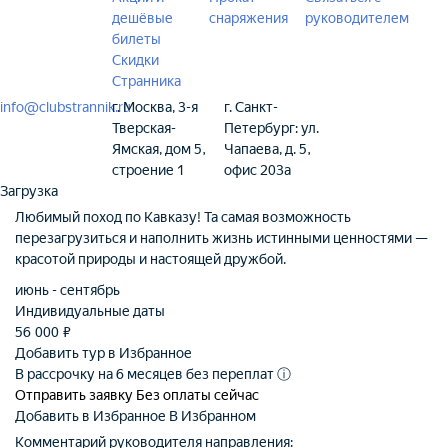
дешёвые
снаряжения
руководителем
билеты
Скидки
Странника
info@clubstrannik.ru
г. Москва, 3-я
г. Санкт-
Тверская-
Петербург: ул.
Ямская, дом 5,
Чапаева, д. 5,
строение 1
офис 203а
Загрузка
Любимый поход по Кавказу! Та самая возможность
перезагрузиться и наполнить жизнь истинными ценностями —
красотой природы и настоящей дружбой.
июнь - сентябрь
Индивидуальные даты
56 000
₽
Добавить тур в Избранное
В рассрочку на 6 месяцев без переплат
ⓘ
Отправить заявку
Без оплаты сейчас
Добавить в Избранное
В Избранном
Комментарий руководителя направления: