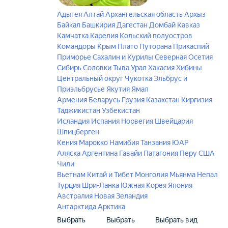
Адыгея
Алтай
Архангельская область
Архыз
Байкал
Башкирия
Дагестан
Домбай
Кавказ
Камчатка
Карелия
Кольский полуостров
Командоры
Крым
Плато Путорана
Прикаспий
Приморье
Сахалин и Курилы
Северная Осетия
Сибирь
Соловки
Тыва
Урал
Хакасия
Хибины
Центральный округ
Чукотка
Эльбрус и
Приэльбрусье
Якутия
Ямал
Армения
Беларусь
Грузия
Казахстан
Киргизия
Таджикистан
Узбекистан
Исландия
Испания
Норвегия
Швейцария
Шпицберген
Кения
Марокко
Намибия
Танзания
ЮАР
Аляска
Аргентина
Гавайи
Патагония
Перу
США
Чили
Вьетнам
Китай и Тибет
Монголия
Мьянма
Непал
Турция
Шри-Ланка
Южная Корея
Япония
Австралия
Новая Зеландия
Антарктида
Арктика
Выбрать
Выбрать
Выбрать вид