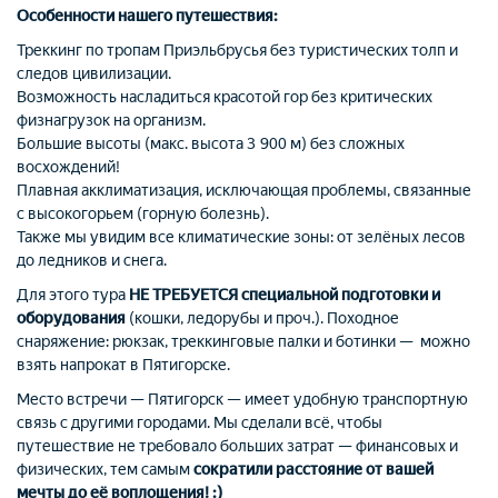
Особенности нашего путешествия:
Треккинг по тропам Приэльбрусья без туристических толп и
следов цивилизации.
Возможность насладиться красотой гор без критических
физнагрузок на организм.
Большие высоты (макс. высота 3 900 м) без сложных
восхождений!
Плавная акклиматизация, исключающая проблемы, связанные
с высокогорьем (горную болезнь).
Также мы увидим все климатические зоны: от зелёных лесов
до ледников и снега.
Для этого тура
НЕ ТРЕБУЕТСЯ специальной подготовки и
оборудования
(кошки, ледорубы и проч.). Походное
снаряжение: рюкзак, треккинговые палки и ботинки — можно
взять напрокат в Пятигорске.
Место встречи — Пятигорск — имеет удобную транспортную
связь с другими городами. Мы сделали всё, чтобы
путешествие не требовало больших затрат — финансовых и
физических, тем самым
сократили расстояние от вашей
мечты до её воплощения! :)