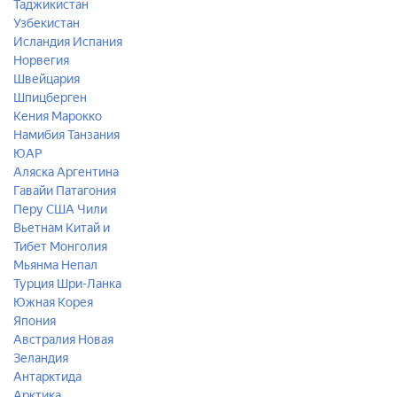
Таджикистан
Узбекистан
Исландия
Испания
Норвегия
Швейцария
Шпицберген
Кения
Марокко
Намибия
Танзания
ЮАР
Аляска
Аргентина
Гавайи
Патагония
Перу
США
Чили
Вьетнам
Китай и
Тибет
Монголия
Мьянма
Непал
Турция
Шри-Ланка
Южная Корея
Япония
Австралия
Новая
Зеландия
Антарктида
Арктика