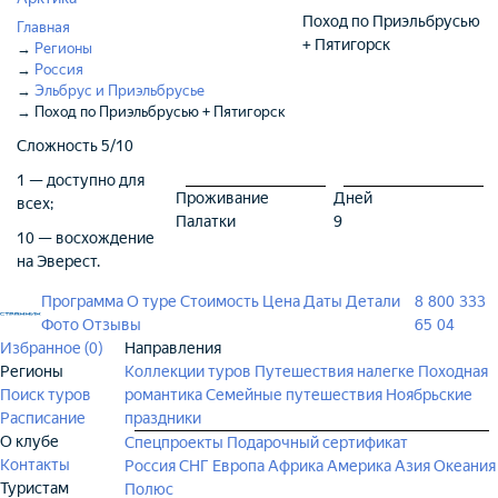
Поход по Приэльбрусью
Главная
+ Пятигорск
→
Регионы
→
Россия
→
Эльбрус и Приэльбрусье
→
Поход по Приэльбрусью + Пятигорск
Сложность
5/10
1 — доступно для
Проживание
Дней
всех;
Палатки
9
10 — восхождение
на Эверест.
Программа
О туре
Стоимость
Цена
Даты
Детали
8 800 333
Фото
Отзывы
65 04
Избранное (
0
)
Направления
Регионы
Коллекции туров
Путешествия налегке
Походная
Поиск туров
романтика
Семейные путешествия
Ноябрьские
Расписание
праздники
О клубе
Спецпроекты
Подарочный сертификат
Контакты
Россия
СНГ
Европа
Африка
Америка
Азия
Океания
Туристам
Полюс