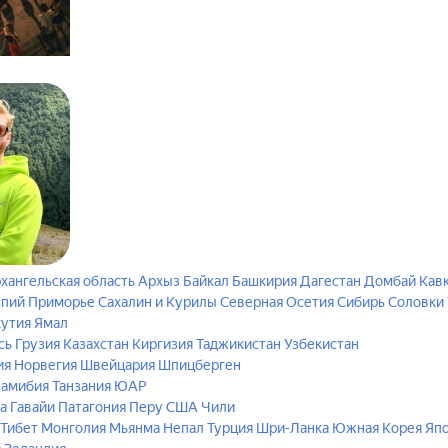
хангельская область
Архыз
Байкал
Башкирия
Дагестан
Домбай
Кав
спий
Приморье
Сахалин и Курилы
Северная Осетия
Сибирь
Соловки
кутия
Ямал
сь
Грузия
Казахстан
Киргизия
Таджикистан
Узбекистан
ия
Норвегия
Швейцария
Шпицберген
амибия
Танзания
ЮАР
а
Гавайи
Патагония
Перу
США
Чили
 Тибет
Монголия
Мьянма
Непал
Турция
Шри-Ланка
Южная Корея
Яп