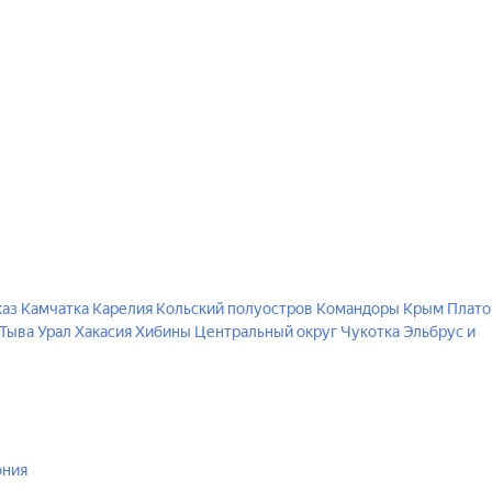
каз
Камчатка
Карелия
Кольский полуостров
Командоры
Крым
Плато
Тыва
Урал
Хакасия
Хибины
Центральный округ
Чукотка
Эльбрус и
ония