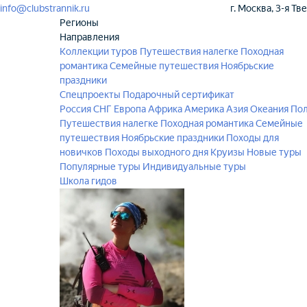
info@clubstrannik.ru
г. Москва, 3-я Тв
Регионы
Направления
Коллекции туров
Путешествия налегке
Походная
романтика
Семейные путешествия
Ноябрьские
праздники
Спецпроекты
Подарочный сертификат
Россия
СНГ
Европа
Африка
Америка
Азия
Океания
По
Путешествия налегке
Походная романтика
Семейные
путешествия
Ноябрьские праздники
Походы для
новичков
Походы выходного дня
Круизы
Новые туры
Популярные туры
Индивидуальные туры
Школа гидов