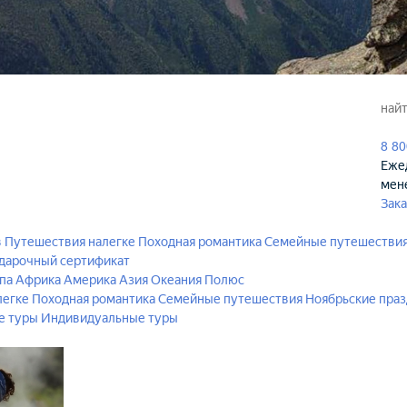
8 80
Ежед
мен
Зака
в
Путешествия налегке
Походная романтика
Семейные путешестви
дарочный сертификат
па
Африка
Америка
Азия
Океания
Полюс
легке
Походная романтика
Семейные путешествия
Ноябрьские пра
е туры
Индивидуальные туры