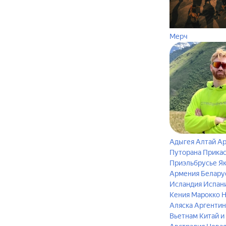
Мерч
Адыгея
Алтай
Ар
Путорана
Прика
Приэльбрусье
Я
Армения
Белару
Исландия
Испан
Кения
Марокко
Н
Аляска
Аргентин
Вьетнам
Китай и