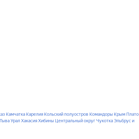
каз
Камчатка
Карелия
Кольский полуостров
Командоры
Крым
Плато
Тыва
Урал
Хакасия
Хибины
Центральный округ
Чукотка
Эльбрус и