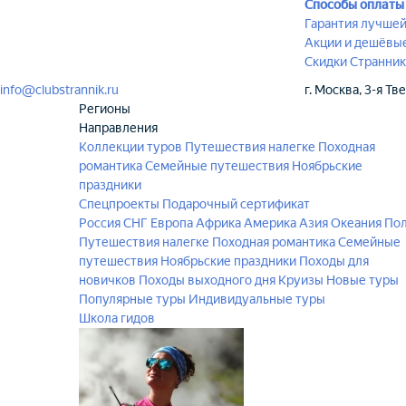
Способы оплаты
Гарантия лучше
Акции и дешёвы
Скидки Странник
info@clubstrannik.ru
г. Москва, 3-я Тв
Регионы
Направления
Коллекции туров
Путешествия налегке
Походная
романтика
Семейные путешествия
Ноябрьские
праздники
Спецпроекты
Подарочный сертификат
Россия
СНГ
Европа
Африка
Америка
Азия
Океания
По
Путешествия налегке
Походная романтика
Семейные
путешествия
Ноябрьские праздники
Походы для
новичков
Походы выходного дня
Круизы
Новые туры
Популярные туры
Индивидуальные туры
Школа гидов