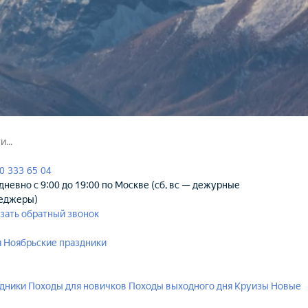
0 333 65 04
невно с 9:00 до 19:00 по Москве (сб, вс — дежурные
еджеры)
зать обратный звонок
я
Ноябрьские праздники
здники
Походы для новичков
Походы выходного дня
Круизы
Новые