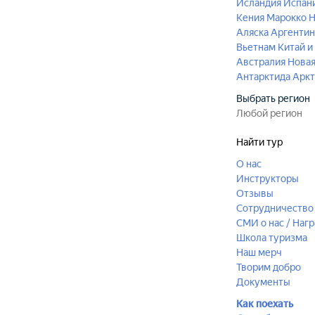
Исландия
Испан
Кения
Марокко
Н
Аляска
Аргентин
Вьетнам
Китай и
Австралия
Новая
Антарктида
Аркт
Выбрать регион
Найти тур
О нас
Инструкторы
Отзывы
Сотрудничество 
СМИ о нас / Наг
Школа туризма
Наш мерч
Творим добро
Документы
Как поехать