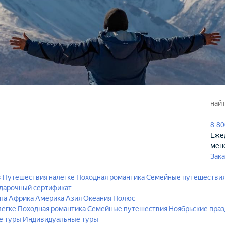
8 80
Ежед
мен
Зака
в
Путешествия налегке
Походная романтика
Семейные путешестви
дарочный сертификат
па
Африка
Америка
Азия
Океания
Полюс
легке
Походная романтика
Семейные путешествия
Ноябрьские пра
е туры
Индивидуальные туры