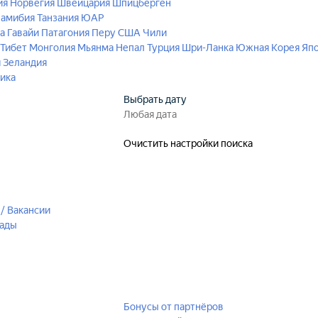
ия
Норвегия
Швейцария
Шпицберген
амибия
Танзания
ЮАР
а
Гавайи
Патагония
Перу
США
Чили
 Тибет
Монголия
Мьянма
Непал
Турция
Шри-Ланка
Южная Корея
Яп
 Зеландия
ика
Выбрать дату
Очистить настройки поиска
/ Вакансии
рады
Бонусы от партнёров