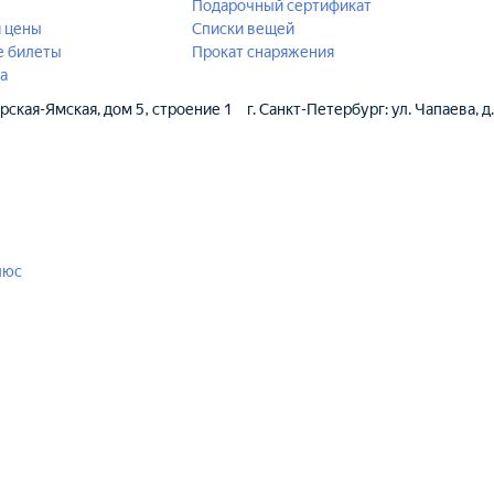
Подарочный сертификат
й цены
Списки вещей
е билеты
Прокат снаряжения
а
ерская-Ямская, дом 5, строение 1
г. Санкт-Петербург: ул. Чапаева, д
люс