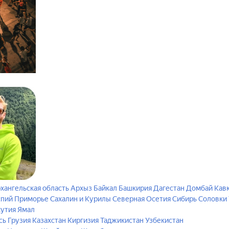
хангельская область
Архыз
Байкал
Башкирия
Дагестан
Домбай
Кав
спий
Приморье
Сахалин и Курилы
Северная Осетия
Сибирь
Соловки
кутия
Ямал
сь
Грузия
Казахстан
Киргизия
Таджикистан
Узбекистан