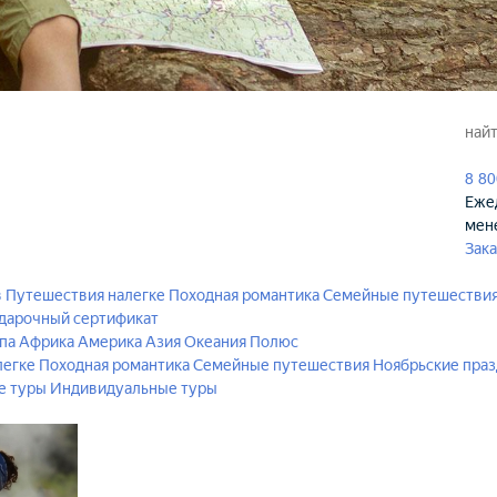
8 80
Ежед
мен
Зака
в
Путешествия налегке
Походная романтика
Семейные путешестви
дарочный сертификат
па
Африка
Америка
Азия
Океания
Полюс
легке
Походная романтика
Семейные путешествия
Ноябрьские пра
е туры
Индивидуальные туры