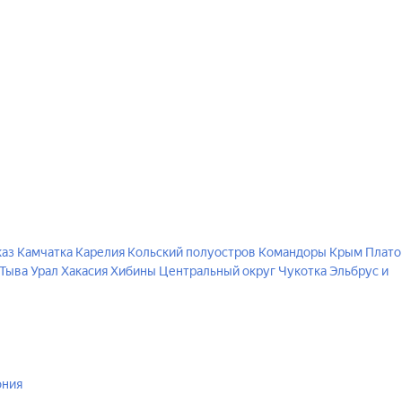
каз
Камчатка
Карелия
Кольский полуостров
Командоры
Крым
Плато
Тыва
Урал
Хакасия
Хибины
Центральный округ
Чукотка
Эльбрус и
ония