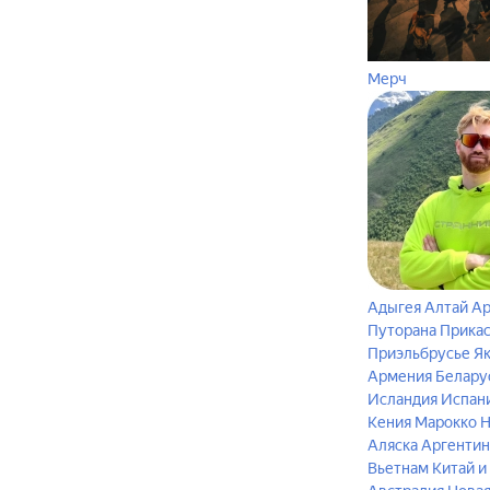
Мерч
Адыгея
Алтай
Ар
Путорана
Прика
Приэльбрусье
Я
Армения
Белару
Исландия
Испан
Кения
Марокко
Н
Аляска
Аргентин
Вьетнам
Китай и