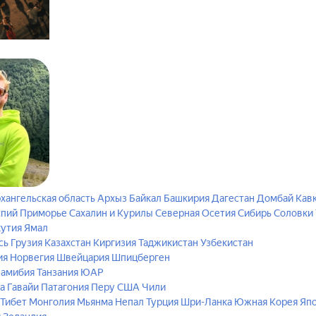
хангельская область
Архыз
Байкал
Башкирия
Дагестан
Домбай
Кав
спий
Приморье
Сахалин и Курилы
Северная Осетия
Сибирь
Соловки
кутия
Ямал
сь
Грузия
Казахстан
Киргизия
Таджикистан
Узбекистан
ия
Норвегия
Швейцария
Шпицберген
амибия
Танзания
ЮАР
а
Гавайи
Патагония
Перу
США
Чили
 Тибет
Монголия
Мьянма
Непал
Турция
Шри-Ланка
Южная Корея
Яп