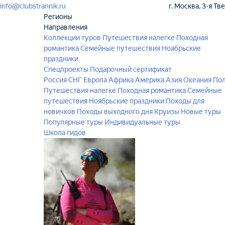
info@clubstrannik.ru
г. Москва, 3-я Тв
Регионы
Направления
Коллекции туров
Путешествия налегке
Походная
романтика
Семейные путешествия
Ноябрьские
праздники
Спецпроекты
Подарочный сертификат
Россия
СНГ
Европа
Африка
Америка
Азия
Океания
По
Путешествия налегке
Походная романтика
Семейные
путешествия
Ноябрьские праздники
Походы для
новичков
Походы выходного дня
Круизы
Новые туры
Популярные туры
Индивидуальные туры
Школа гидов