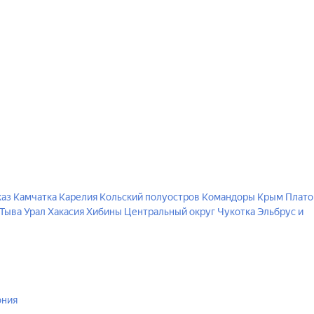
каз
Камчатка
Карелия
Кольский полуостров
Командоры
Крым
Плато
Тыва
Урал
Хакасия
Хибины
Центральный округ
Чукотка
Эльбрус и
ония