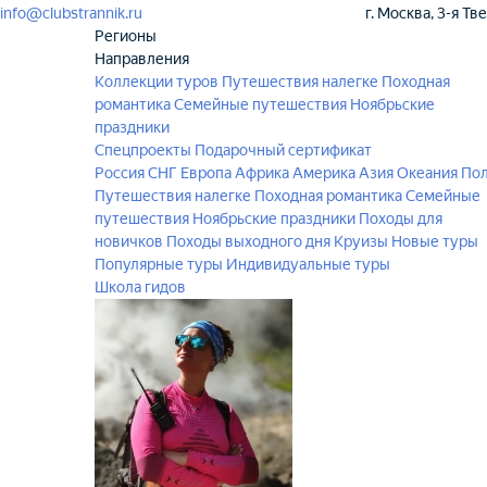
info@clubstrannik.ru
г. Москва, 3-я Тв
Регионы
Направления
Коллекции туров
Путешествия налегке
Походная
романтика
Семейные путешествия
Ноябрьские
праздники
Спецпроекты
Подарочный сертификат
Россия
СНГ
Европа
Африка
Америка
Азия
Океания
По
Путешествия налегке
Походная романтика
Семейные
путешествия
Ноябрьские праздники
Походы для
новичков
Походы выходного дня
Круизы
Новые туры
Популярные туры
Индивидуальные туры
Школа гидов