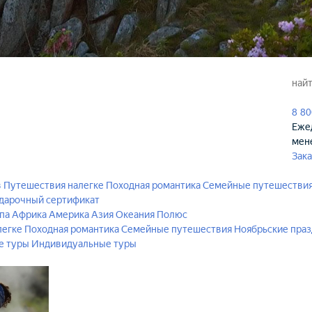
8 80
Ежед
мен
Зака
в
Путешествия налегке
Походная романтика
Семейные путешестви
дарочный сертификат
па
Африка
Америка
Азия
Океания
Полюс
легке
Походная романтика
Семейные путешествия
Ноябрьские пра
е туры
Индивидуальные туры