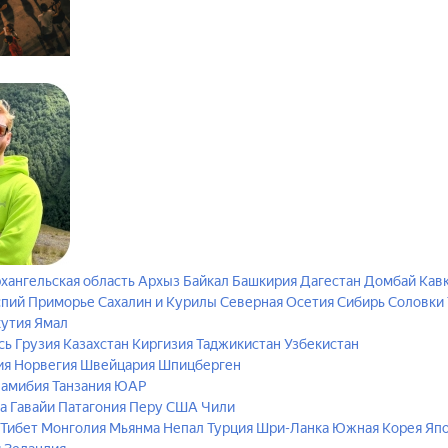
хангельская область
Архыз
Байкал
Башкирия
Дагестан
Домбай
Кав
спий
Приморье
Сахалин и Курилы
Северная Осетия
Сибирь
Соловки
кутия
Ямал
сь
Грузия
Казахстан
Киргизия
Таджикистан
Узбекистан
ия
Норвегия
Швейцария
Шпицберген
амибия
Танзания
ЮАР
а
Гавайи
Патагония
Перу
США
Чили
 Тибет
Монголия
Мьянма
Непал
Турция
Шри-Ланка
Южная Корея
Яп