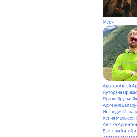
Мерч
Адыгея
Алтай
Ар
Путорана
Прика
Приэльбрусье
Я
Армения
Белару
Исландия
Испан
Кения
Марокко
Н
Аляска
Аргентин
Вьетнам
Китай и