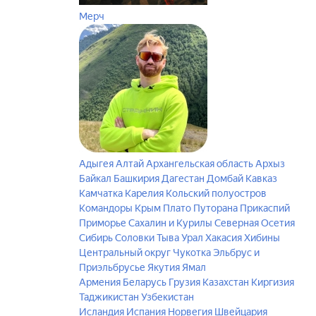
Мерч
Адыгея
Алтай
Архангельская область
Архыз
Байкал
Башкирия
Дагестан
Домбай
Кавказ
Камчатка
Карелия
Кольский полуостров
Командоры
Крым
Плато Путорана
Прикаспий
Приморье
Сахалин и Курилы
Северная Осетия
Сибирь
Соловки
Тыва
Урал
Хакасия
Хибины
Центральный округ
Чукотка
Эльбрус и
Приэльбрусье
Якутия
Ямал
Армения
Беларусь
Грузия
Казахстан
Киргизия
Таджикистан
Узбекистан
Исландия
Испания
Норвегия
Швейцария