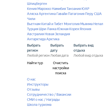
Шпицберген
Кения
Марокко
Намибия
Танзания
ЮАР
Аляска
Аргентина
Гавайи
Патагония
Перу
США
Чили
Вьетнам
Китай и Тибет
Монголия
Мьянма
Непал
Турция
Шри-Ланка
Южная Корея
Япония
Австралия
Новая Зеландия
Антарктида
Арктика
Выбрать
Выбрать
Выбрать вид
регион
дату
отдыха
Найти тур
Очистить
настройки
поиска
О нас
Инструкторы
Отзывы
Сотрудничество / Вакансии
СМИ о нас / Награды
Школа туризма