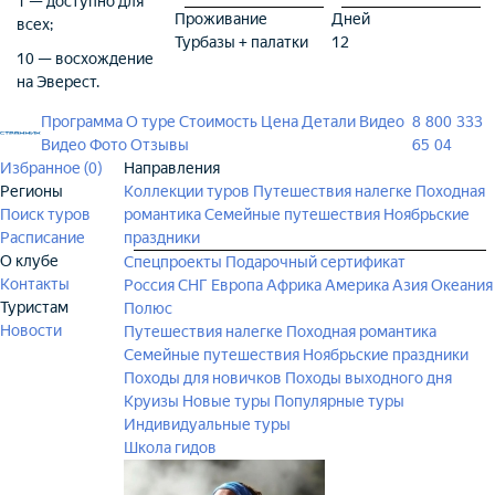
1 — доступно для
Проживание
Дней
всех;
Турбазы + палатки
12
10 — восхождение
на Эверест.
Программа
О туре
Стоимость
Цена
Детали
Видео
8 800 333
Видео
Фото
Отзывы
65 04
Избранное (
0
)
Направления
Регионы
Коллекции туров
Путешествия налегке
Походная
Поиск туров
романтика
Семейные путешествия
Ноябрьские
Расписание
праздники
О клубе
Спецпроекты
Подарочный сертификат
Контакты
Россия
СНГ
Европа
Африка
Америка
Азия
Океания
Туристам
Полюс
Новости
Путешествия налегке
Походная романтика
Семейные путешествия
Ноябрьские праздники
Походы для новичков
Походы выходного дня
Круизы
Новые туры
Популярные туры
Индивидуальные туры
Школа гидов