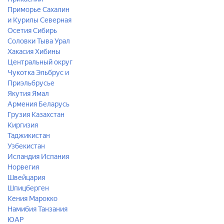
Приморье
Сахалин
и Курилы
Северная
Осетия
Сибирь
Соловки
Тыва
Урал
Хакасия
Хибины
Центральный округ
Чукотка
Эльбрус и
Приэльбрусье
Якутия
Ямал
Армения
Беларусь
Грузия
Казахстан
Киргизия
Таджикистан
Узбекистан
Исландия
Испания
Норвегия
Швейцария
Шпицберген
Кения
Марокко
Намибия
Танзания
ЮАР