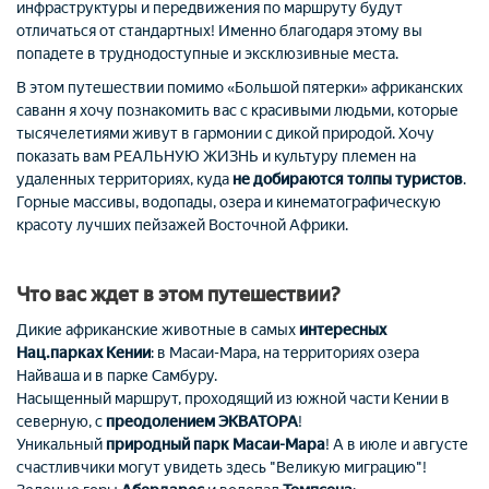
инфраструктуры и передвижения по маршруту будут
отличаться от стандартных! Именно благодаря этому вы
попадете в труднодоступные и эксклюзивные места.
В этом путешествии помимо «Большой пятерки» африканских
саванн я хочу познакомить вас с красивыми людьми, которые
тысячелетиями живут в гармонии с дикой природой. Хочу
показать вам РЕАЛЬНУЮ ЖИЗНЬ и культуру племен на
удаленных территориях, куда
не добираются толпы туристов
.
Горные массивы, водопады, озера и кинематографическую
красоту лучших пейзажей Восточной Африки.
Что вас ждет в этом путешествии?
Дикие африканские животные в самых
интересных
Нац.парках Кении
: в Масаи-Мара, на территориях озера
Найваша и в парке Самбуру.
Насыщенный маршрут, проходящий из южной части Кении в
северную, с
преодолением ЭКВАТОРА
!
Уникальный
природный парк Масаи-Мара
! А в июле и августе
счастливчики могут увидеть здесь "Великую миграцию"!