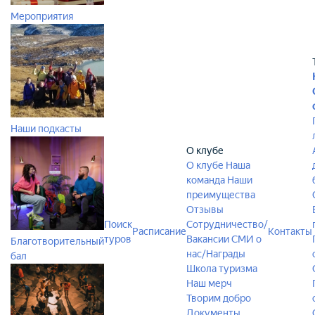
Мероприятия
Наши подкасты
О клубе
О клубе
Наша
команда
Наши
преимущества
Отзывы
Поиск
Сотрудничество/
Расписание
Контакты
туров
Вакансии
СМИ о
Благотворительный
нас/Награды
бал
Школа туризма
Наш мерч
Творим добро
Документы