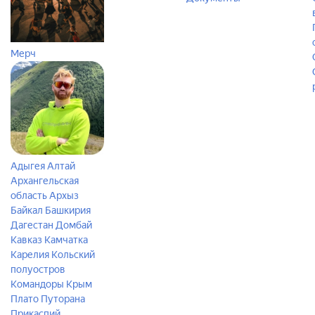
Мерч
Адыгея
Алтай
Архангельская
область
Архыз
Байкал
Башкирия
Дагестан
Домбай
Кавказ
Камчатка
Карелия
Кольский
полуостров
Командоры
Крым
Плато Путорана
Прикаспий