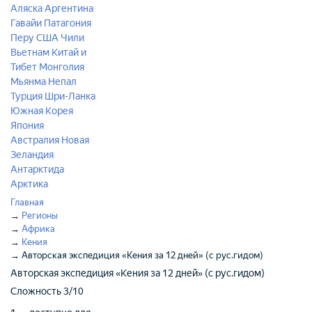
Аляска
Аргентина
Гавайи
Патагония
Перу
США
Чили
Вьетнам
Китай и
Тибет
Монголия
Мьянма
Непал
Турция
Шри-Ланка
Южная Корея
Япония
Австралия
Новая
Зеландия
Антарктида
Арктика
Главная
→
Регионы
→
Африка
→
Кения
→
Авторская экспедиция «Кения за 12 дней» (с рус.гидом)
Авторская экспедиция «Кения за 12 дней» (с рус.гидом)
Сложность
3/10