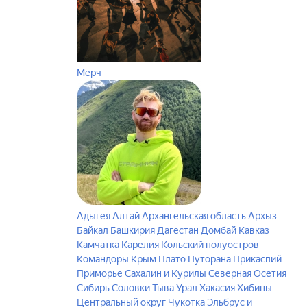
Мерч
Адыгея
Алтай
Архангельская область
Архыз
Байкал
Башкирия
Дагестан
Домбай
Кавказ
Камчатка
Карелия
Кольский полуостров
Командоры
Крым
Плато Путорана
Прикаспий
Приморье
Сахалин и Курилы
Северная Осетия
Сибирь
Соловки
Тыва
Урал
Хакасия
Хибины
Центральный округ
Чукотка
Эльбрус и