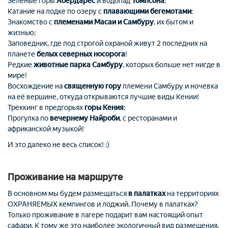
Зеленые горы
Абердарес
и водопад
Томпсона
;
Катание на лодке по озеру с
плавающими бегемотами
;
Знакомство с
племенами Масаи и Самбуру
, их бытом и
жизнью;
Заповедник, где под строгой охраной живут 2 последних на
планете
белых северных носорога
!
Редкие
животные парка Самбуру
, которых больше нет нигде в
мире!
Восхождение на
священную гору
племени Самбуру и ночевка
на её вершине, откуда открываются лучшие виды Кении!
Треккинг в предгорьях
горы Кения
;
Прогулка по
вечернему Найроби
, с ресторанами и
африканской музыкой!
И это далеко не весь список! :)
Проживание на маршруте
В основном мы будем размещаться
в палатках
на территориях
ОХРАНЯЕМЫХ кемпингов и лоджий. Почему в палатках?
Только проживание в лагере подарит вам настоящий опыт
сафари. К тому же это наиболее экологичный вид размещения.