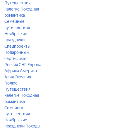
Путешествия
налегке
Походная
романтика
Семейные
путешествия
Ноябрьские
праздники
Спецпроекты
Подарочный
сертификат
Россия
СНГ
Европа
Африка
Америка
Азия
Океания
Полюс
Путешествия
налегке
Походная
романтика
Семейные
путешествия
Ноябрьские
праздники
Походы