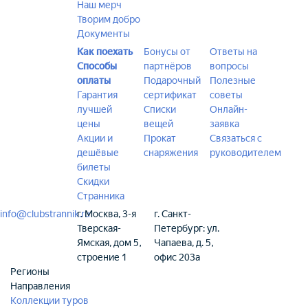
Наш мерч
Творим добро
Документы
Как поехать
Бонусы от
Ответы на
Способы
партнёров
вопросы
оплаты
Подарочный
Полезные
Гарантия
сертификат
советы
лучшей
Списки
Онлайн-
цены
вещей
заявка
Акции и
Прокат
Связаться с
дешёвые
снаряжения
руководителем
билеты
Скидки
Странника
info@clubstrannik.ru
г. Москва, 3-я
г. Санкт-
Тверская-
Петербург: ул.
Ямская, дом 5,
Чапаева, д. 5,
строение 1
офис 203а
Регионы
Направления
Коллекции туров