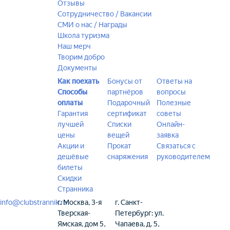
Отзывы
Сотрудничество / Вакансии
СМИ о нас / Награды
Школа туризма
Наш мерч
Творим добро
Документы
Как поехать
Бонусы от
Ответы на
Способы
партнёров
вопросы
оплаты
Подарочный
Полезные
Гарантия
сертификат
советы
лучшей
Списки
Онлайн-
цены
вещей
заявка
Акции и
Прокат
Связаться с
дешёвые
снаряжения
руководителем
билеты
Скидки
Странника
info@clubstrannik.ru
г. Москва, 3-я
г. Санкт-
Тверская-
Петербург: ул.
Ямская, дом 5,
Чапаева, д. 5,