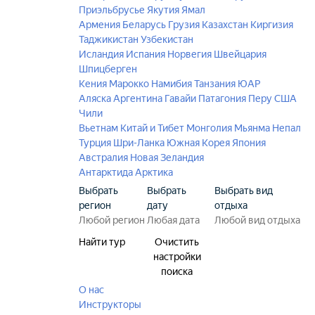
Приэльбрусье
Якутия
Ямал
Армения
Беларусь
Грузия
Казахстан
Киргизия
Таджикистан
Узбекистан
Исландия
Испания
Норвегия
Швейцария
Шпицберген
Кения
Марокко
Намибия
Танзания
ЮАР
Аляска
Аргентина
Гавайи
Патагония
Перу
США
Чили
Вьетнам
Китай и Тибет
Монголия
Мьянма
Непал
Турция
Шри-Ланка
Южная Корея
Япония
Австралия
Новая Зеландия
Антарктида
Арктика
Выбрать
Выбрать
Выбрать вид
регион
дату
отдыха
Найти тур
Очистить
настройки
поиска
О нас
Инструкторы