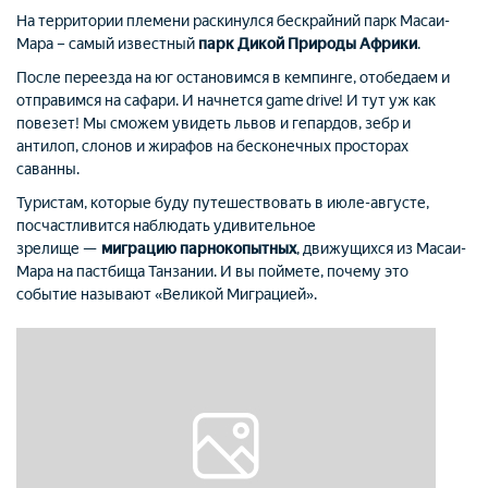
На территории племени раскинулся бескрайний парк Масаи-
Мара – самый известный
парк Дикой Природы Африки
.
После переезда на юг остановимся в кемпинге, отобедаем и
отправимся на сафари. И начнется game drive! И тут уж как
повезет! Мы сможем увидеть львов и гепардов, зебр и
антилоп, слонов и жирафов на бесконечных просторах
саванны.
Туристам, которые буду путешествовать в июле-августе,
посчастливится наблюдать удивительное
зрелище —
миграцию парнокопытных
, движущихся из Масаи-
Мара на пастбища Танзании. И вы поймете, почему это
событие называют «Великой Миграцией».