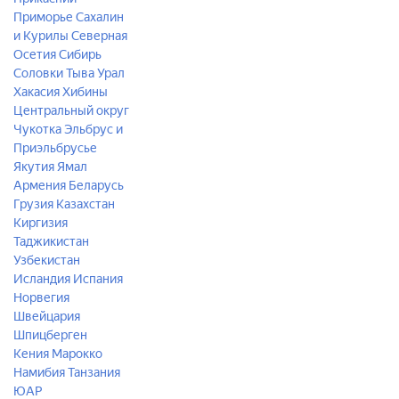
Приморье
Сахалин
и Курилы
Северная
Осетия
Сибирь
Соловки
Тыва
Урал
Хакасия
Хибины
Центральный округ
Чукотка
Эльбрус и
Приэльбрусье
Якутия
Ямал
Армения
Беларусь
Грузия
Казахстан
Киргизия
Таджикистан
Узбекистан
Исландия
Испания
Норвегия
Швейцария
Шпицберген
Кения
Марокко
Намибия
Танзания
ЮАР