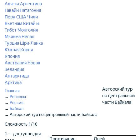
Аляска
Аргентина
Гавайи
Патагония
Перу
США
Чили
Вьетнам
Китай и
Тибет
Монголия
Мьянма
Непал
Турция
Шри-Ланка
Южная Корея
Япония
Австралия
Новая
Зеландия
Антарктида
Арктика
Авторский тур
Главная
по центральной
→
Регионы
части Байкала
→
Россия
→
Байкал
→
Авторский тур по центральной части Байкала
Сложность
1/10
1 — доступно для
Проживание
Дней