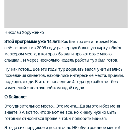
Николай Хоруженко
Этой программе уже 14 лет!
Как быстро летит время! Как
сейчас помню: в 2009 году развернул большую карту, обвёл
маркером места, в которых бывал и про которые много
слышал... И через несколько недель работы тур был готов.
Ну, как готов... Все эти годы тур дорабатывался, учитывались
пожелания клиентов, находились интересные места, приёмы,
подходы, люди. В итоге последние 4 года тур работает без
изменений с постоянной командой гидов.
О Байкале:
Это удивительное место... Это мечта... Да вы это и без меня
знаете :) А вот то, что знают не все, но к чему нужно
быть
готовым
относиться проще, чтобы полюбить Байкал:
Это до сих пор дикое и достаточно НЕ обустроенное место!