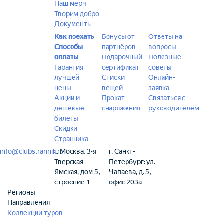
Наш мерч
Творим добро
Документы
Как поехать
Бонусы от
Ответы на
Способы
партнёров
вопросы
оплаты
Подарочный
Полезные
Гарантия
сертификат
советы
лучшей
Списки
Онлайн-
цены
вещей
заявка
Акции и
Прокат
Связаться с
дешёвые
снаряжения
руководителем
билеты
Скидки
Странника
info@clubstrannik.ru
г. Москва, 3-я
г. Санкт-
Тверская-
Петербург: ул.
Ямская, дом 5,
Чапаева, д. 5,
строение 1
офис 203а
Регионы
Направления
Коллекции туров