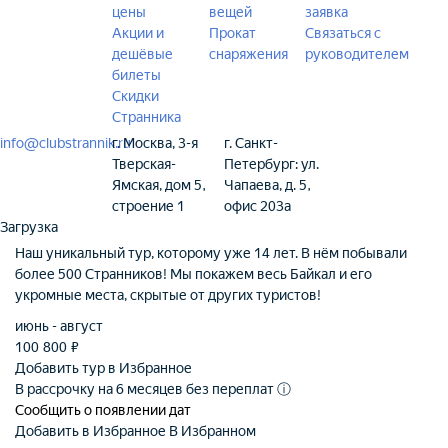
цены
вещей
заявка
Акции и
Прокат
Связаться с
дешёвые
снаряжения
руководителем
билеты
Скидки
Странника
info@clubstrannik.ru
г. Москва, 3-я
г. Санкт-
Тверская-
Петербург: ул.
Ямская, дом 5,
Чапаева, д. 5,
строение 1
офис 203а
Загрузка
Наш уникальный тур, которому уже 14 лет. В нём побывали
более 500 Странников! Мы покажем весь Байкал и его
укромные места, скрытые от других туристов!
июнь - август
100 800
₽
Добавить тур в Избранное
В рассрочку на 6 месяцев без переплат
ⓘ
Сообщить о появлении дат
Добавить в Избранное
В Избранном