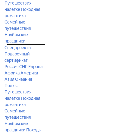
Путешествия
налегке
Походная
романтика
Семейные
путешествия
Ноябрьские
праздники
Спецпроекты
Подарочный
сертификат
Россия
СНГ
Европа
Африка
Америка
Азия
Океания
Полюс
Путешествия
налегке
Походная
романтика
Семейные
путешествия
Ноябрьские
праздники
Походы