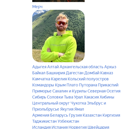
Мерч
Адыгея
Алтай
Архангельская область
Архыз
Байкал
Башкирия
Дагестан
Домбай
Кавказ
Камчатка
Карелия
Кольский полуостров
Командоры
Крым
Плато Путорана
Прикаспий
Приморье
Сахалин и Курилы
Северная Осетия
Сибирь
Соловки
Тыва
Урал
Хакасия
Хибины
Центральный округ
Чукотка
Эльбрус и
Приэльбрусье
Якутия
Ямал
Армения
Беларусь
Грузия
Казахстан
Киргизия
Таджикистан
Узбекистан
Исландия
Испания
Норвегия
Швейцария