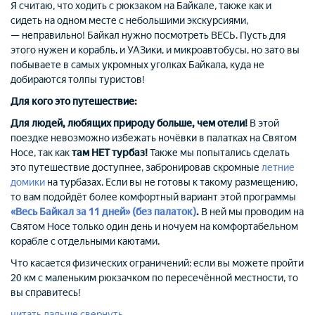
Я считаю, что ходить с рюкзаком на Байкале, также как и
сидеть на одном месте с небольшими экскурсиями,
— неправильно! Байкал нужно посмотреть ВЕСЬ. Пусть для
этого нужен и корабль, и УАЗики, и микроавтобусы, но зато вы
побываете в самых укромных уголках Байкала, куда не
добираются толпы туристов!
Для кого это путешествие:
Для людей, любящих природу больше, чем отели!
В этой
поездке невозможно избежать ночёвки в палатках на Святом
Носе, так как
там НЕТ турбаз!
Также мы попытались сделать
это путешествие доступнее, забронировав скромные
летние
домики
на турбазах. Если вы не готовы к такому размещению,
то вам подойдёт более комфортный вариант этой программы
«Весь Байкал за 11 дней» (без палаток)
.
В ней мы проводим на
Святом Носе только один день и ночуем на комфортабельном
корабле с отдельными каютами.
Что касается физических ограничений: если вы можете пройти
20 км с маленьким рюкзачком по пересечённой местности, то
вы справитесь!
читать дальше
свернуть