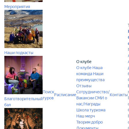
Мероприятия
Наши подкасты
О клубе
О клубе
Наша
команда
Наши
преимущества
Отзывы
Поиск
Сотрудничество/
Расписание
Контакты
туров
Вакансии
СМИ о
Благотворительный
нас/Награды
бал
Школа туризма
Наш мерч
Творим добро
Документы