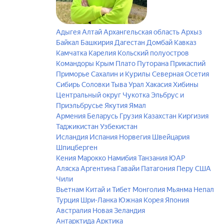
Адыгея
Алтай
Архангельская область
Архыз
Байкал
Башкирия
Дагестан
Домбай
Кавказ
Камчатка
Карелия
Кольский полуостров
Командоры
Крым
Плато Путорана
Прикаспий
Приморье
Сахалин и Курилы
Северная Осетия
Сибирь
Соловки
Тыва
Урал
Хакасия
Хибины
Центральный округ
Чукотка
Эльбрус и
Приэльбрусье
Якутия
Ямал
Армения
Беларусь
Грузия
Казахстан
Киргизия
Таджикистан
Узбекистан
Исландия
Испания
Норвегия
Швейцария
Шпицберген
Кения
Марокко
Намибия
Танзания
ЮАР
Аляска
Аргентина
Гавайи
Патагония
Перу
США
Чили
Вьетнам
Китай и Тибет
Монголия
Мьянма
Непал
Турция
Шри-Ланка
Южная Корея
Япония
Австралия
Новая Зеландия
Антарктида
Арктика