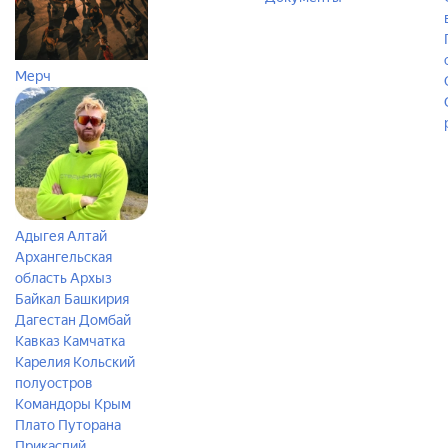
Мерч
Адыгея
Алтай
Архангельская
область
Архыз
Байкал
Башкирия
Дагестан
Домбай
Кавказ
Камчатка
Карелия
Кольский
полуостров
Командоры
Крым
Плато Путорана
Прикаспий