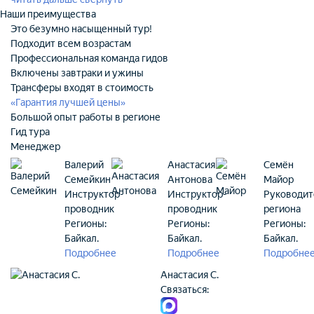
Наши преимущества
Это безумно насыщенный тур!
Подходит всем возрастам
Профессиональная команда гидов
Включены завтраки и ужины
Трансферы входят в стоимость
«Гарантия лучшей цены»
Большой опыт работы в регионе
Гид тура
Менеджер
Валерий
Анастасия
Семён
Семейкин
Антонова
Майор
Инструктор-
Инструктор-
Руководит
проводник
проводник
региона
Регионы:
Регионы:
Регионы:
Байкал.
Байкал.
Байкал.
Подробнее
Подробнее
Подробне
Анастасия С.
Связаться: