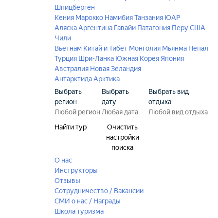
Шпицберген
Кения
Марокко
Намибия
Танзания
ЮАР
Аляска
Аргентина
Гавайи
Патагония
Перу
США
Чили
Вьетнам
Китай и Тибет
Монголия
Мьянма
Непал
Турция
Шри-Ланка
Южная Корея
Япония
Австралия
Новая Зеландия
Антарктида
Арктика
Выбрать
Выбрать
Выбрать вид
регион
дату
отдыха
Найти тур
Очистить
настройки
поиска
О нас
Инструкторы
Отзывы
Сотрудничество / Вакансии
СМИ о нас / Награды
Школа туризма