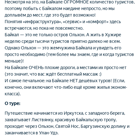
Несмотря на это, на Байкале ОГРОМНОЕ количество туристов,
поэтому побыть с Байкалом наедине непросто, но мы
доплывём до мест, где это будет возможно!
Понятия «инфраструктура
»
, «сервис
»
и «комфорт
»
здесь
встречаются, но пока не повсеместно.
Байкал — это не только остров Ольхон. А жить в Хужире
неделю среди тысячи туристов приятно далеко не всем.
Однако Ольхон — это жемчужина Байкала и увидеть его
просто необходимо (тем более мы знаем, где и когда туристов
меньше)!
На Байкале ОЧЕНЬ плохие дороги, а местами их просто нет
(это значит, что вас ждёт бесплатный массаж :)
И самое печальное: на Байкале НЕТ дешёвых туров! (Если,
конечно, они включают что-либо ещё кроме жилья эконом-
класса).
О туре:
Путешествие начинается из Иркутска, с западного берега,
захватывает Листвянку, красивую Байкальскую тропу,
проходит через Ольхон, Святой Нос, Баргузинскую долину и
заканчивается в Улан-Удэ.