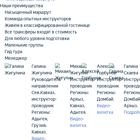
Наши преимущества
Насыщенный маршрут
Команда опытных инструкторов
Живём в классифицированной гостинице
Все трансферы входят в стоимость
Для любого уровня подготовки
Маленькие группы
Гид тура
Менеджер
Галина
Михаил
Алексей
Галина
Жигулина
Жигулин
Горбунов
Скаева
Руководитель
Инструктор-
Инструктор-
Инстру
направления
проводник
проводник
провод
Сев.Кавказ,
Регионы:
Регионы:
Регион
инструктор-
Архыз,
Домбай.
Домбай
проводник
Кавказ,
Видео-
Архыз.
Регионы:
Адыгея.
визитка
Подроб
Адыгея,
Видео-
Грузия,
визитка
Кавказ.
Видео-