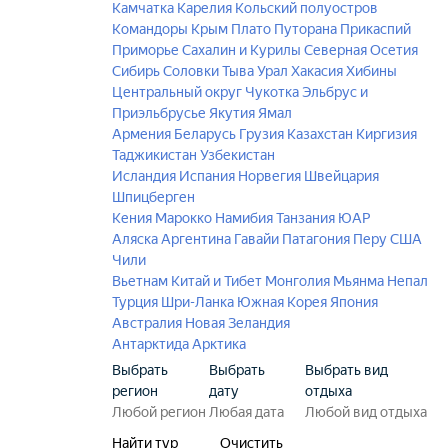
Камчатка
Карелия
Кольский полуостров
Командоры
Крым
Плато Путорана
Прикаспий
Приморье
Сахалин и Курилы
Северная Осетия
Сибирь
Соловки
Тыва
Урал
Хакасия
Хибины
Центральный округ
Чукотка
Эльбрус и
Приэльбрусье
Якутия
Ямал
Армения
Беларусь
Грузия
Казахстан
Киргизия
Таджикистан
Узбекистан
Исландия
Испания
Норвегия
Швейцария
Шпицберген
Кения
Марокко
Намибия
Танзания
ЮАР
Аляска
Аргентина
Гавайи
Патагония
Перу
США
Чили
Вьетнам
Китай и Тибет
Монголия
Мьянма
Непал
Турция
Шри-Ланка
Южная Корея
Япония
Австралия
Новая Зеландия
Антарктида
Арктика
Выбрать
Выбрать
Выбрать вид
регион
дату
отдыха
Найти тур
Очистить