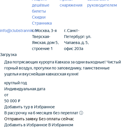
дешёвые
снаряжения
руководителем
билеты
Скидки
Странника
info@clubstrannik.ru
г. Москва, 3-я
г. Санкт-
Тверская-
Петербург: ул.
Ямская, дом 5,
Чапаева, д. 5,
строение 1
офис 203а
Загрузка
Два потрясающих курорта Кавказа за одни выходные! Чистый
горный воздух, прогулки по заповеднику, таинственные
ущелья и вкуснейшая кавказская кухня!
круглый год
Индивидуальная дата
от
50 000
₽
Добавить тур в Избранное
В рассрочку на 6 месяцев без переплат
ⓘ
Отправить заявку
Без оплаты сейчас
Добавить в Избранное
В Избранном