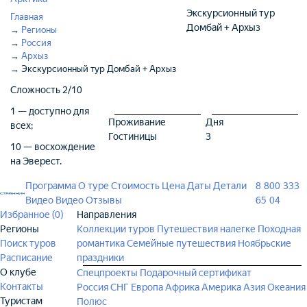
Экскурсионный тур
Главная
Домбай + Архыз
→
Регионы
→
Россия
→
Архыз
→
Экскурсионный тур Домбай + Архыз
Сложность
2/10
1 — доступно для
Проживание
Дня
всех;
Гостиницы
3
10 — восхождение
на Эверест.
Программа
О туре
Стоимость
Цена
Даты
Детали
8 800 333
Видео
Видео
Отзывы
65 04
Избранное (
0
)
Направления
Регионы
Коллекции туров
Путешествия налегке
Походная
Поиск туров
романтика
Семейные путешествия
Ноябрьские
Расписание
праздники
О клубе
Спецпроекты
Подарочный сертификат
Контакты
Россия
СНГ
Европа
Африка
Америка
Азия
Океания
Туристам
Полюс