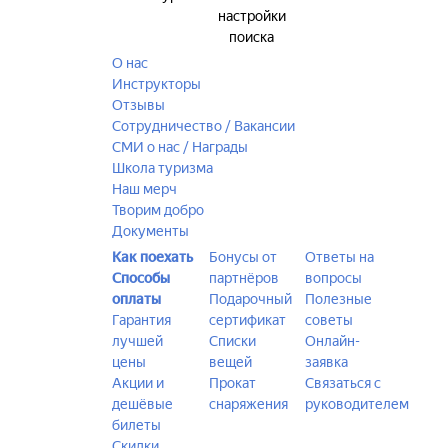
настройки
поиска
О нас
Инструкторы
Отзывы
Сотрудничество / Вакансии
СМИ о нас / Награды
Школа туризма
Наш мерч
Творим добро
Документы
Как поехать
Бонусы от
Ответы на
Способы
партнёров
вопросы
оплаты
Подарочный
Полезные
Гарантия
сертификат
советы
лучшей
Списки
Онлайн-
цены
вещей
заявка
Акции и
Прокат
Связаться с
дешёвые
снаряжения
руководителем
билеты
Скидки