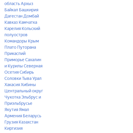
область
Архыз
Байкал
Башкирия
Дагестан
Домбай
Кавказ
Камчатка
Карелия
Кольский
полуостров
Командоры
Крым
Плато Путорана
Прикаспий
Приморье
Сахалин
и Курилы
Северная
Осетия
Сибирь
Соловки
Тыва
Урал
Хакасия
Хибины
Центральный округ
Чукотка
Эльбрус и
Приэльбрусье
Якутия
Ямал
Армения
Беларусь
Грузия
Казахстан
Киргизия