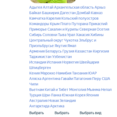
Адыгея
Алтай
Архангельская область
Архыз
Байкал
Башкирия
Дагестан
Домбай
Кавказ
Камчатка
Карелия
Кольский полуостров
Командоры
Крым
Плато Путорана
Прикаспий
Приморье
Сахалин и Курилы
Северная Осетия
Сибирь
Соловки
Тыва
Урал
Хакасия
Хибины
Центральный округ
Чукотка
Эльбрус и
Приэльбрусье
Якутия
Ямал
Армения
Беларусь
Грузия
Казахстан
Киргизия
Таджикистан
Узбекистан
Исландия
Испания
Норвегия
Швейцария
Шпицберген
Кения
Марокко
Намибия
Танзания
ЮАР
Аляска
Аргентина
Гавайи
Патагония
Перу
США
Чили
Вьетнам
Китай и Тибет
Монголия
Мьянма
Непал
Турция
Шри-Ланка
Южная Корея
Япония
Австралия
Новая Зеландия
Антарктида
Арктика
Выбрать
Выбрать
Выбрать вид