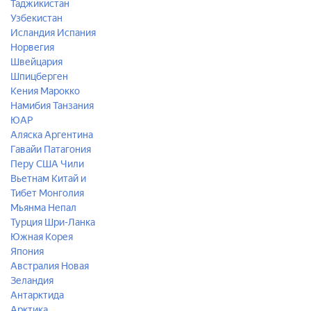
Таджикистан
Узбекистан
Исландия
Испания
Норвегия
Швейцария
Шпицберген
Кения
Марокко
Намибия
Танзания
ЮАР
Аляска
Аргентина
Гавайи
Патагония
Перу
США
Чили
Вьетнам
Китай и
Тибет
Монголия
Мьянма
Непал
Турция
Шри-Ланка
Южная Корея
Япония
Австралия
Новая
Зеландия
Антарктида
Арктика