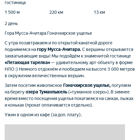
гостиница
1 500 м
220 км
13 км
2 день
Гора Мусса-Ачитара
Гоначхирское ущелье
С утра позавтракаем и по открытой канатной дороге
поднимемся на
гору Мусса-Ачитара.
С вершины открываются
захватывающие виды! Мы подойдём к знаменитой гостинице
«Летающая тарелка»
— удивительному арт-объекту в форме
НЛО :) Немного отдохнём и пообедаем на высоте 3 000 метров
в окружении величественных вершин.
Затем посетим живописное
Гоначхирское ущелье,
погуляем
на берегу
озера Туманлыкель
(«туманное озеро»). В зимнее
время вместо посещения ущелья покатаемся на санках, лыжах
и коньках (прокат оплачивается отдельно).
Ужин в одном из кафе (за доп. плату).