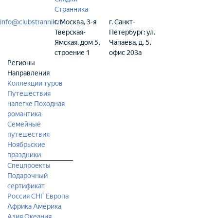
Странника
info@clubstrannik.ru
г. Москва, 3-я
г. Санкт-
Тверская-
Петербург: ул.
Ямская, дом 5,
Чапаева, д. 5,
строение 1
офис 203а
Регионы
Направления
Коллекции туров
Путешествия
налегке
Походная
романтика
Семейные
путешествия
Ноябрьские
праздники
Спецпроекты
Подарочный
сертификат
Россия
СНГ
Европа
Африка
Америка
Азия
Океания