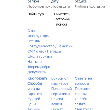
регион
дату
отдыха
Найти тур
Очистить
настройки
поиска
О нас
Инструкторы
Отзывы
Сотрудничество / Вакансии
СМИ о нас / Награды
Школа туризма
Наш мерч
Творим добро
Документы
Как поехать
Бонусы от
Ответы на
Способы
партнёров
вопросы
оплаты
Подарочный
Полезные
Гарантия
сертификат
советы
лучшей
Списки
Онлайн-
цены
вещей
заявка
Акции и
Прокат
Связаться с