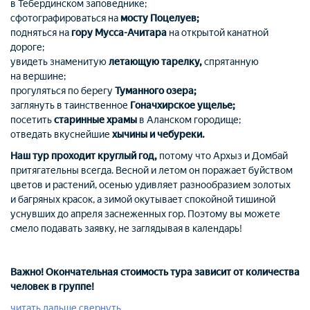
в Тебердинском заповеднике;
сфотографироваться на
мосту Поцелуев;
подняться на
гору Мусса-Ачитара
на открытой канатной
дороге;
увидеть знаменитую
летающую тарелку,
спрятанную
на вершине;
прогуляться по берегу
Туманного озера;
заглянуть в таинственное
Гоначхирское ущелье;
посетить
старинные храмы
в Аланском городище;
отведать вкуснейшие
хычины и чебуреки.
Наш тур проходит круглый год,
потому что Архыз и Домбай
притягательны всегда. Весной и летом он поражает буйством
цветов и растений, осенью удивляет разнообразием золотых
и багряных красок, а зимой окутывает спокойной тишиной
уснувших до апреля заснеженных гор. Поэтому вы можете
смело подавать заявку, не заглядывая в календарь!
Важно! Окончательная стоимость тура зависит от количества
человек в группе!
читать дальше
свернуть