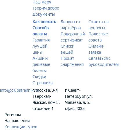
Наш мерч
Творим добро
Документы
Как поехать
Бонусы от
Ответы на
Способы
партнёров
вопросы
оплаты
Подарочный
Полезные
Гарантия
сертификат
советы
лучшей
Списки
Онлайн-
цены
вещей
заявка
Акции и
Прокат
Связаться с
дешёвые
снаряжения
руководителем
билеты
Скидки
Странника
info@clubstrannik.ru
г. Москва, 3-я
г. Санкт-
Тверская-
Петербург: ул.
Ямская, дом 5,
Чапаева, д. 5,
строение 1
офис 203а
Регионы
Направления
Коллекции туров