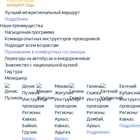
Лучший межрегиональный маршрут
Подробнее
Наши преимущества
Насыщенная программа
Команда опытных инструкторов-проводников
Подходит всем возрастам
Проживание в комфортных гостиницах
Переезды на автобусах и внедорожниках
Знакомство с национальной кухней
Гид тура
Менеджер
Денис
Михаил
Галина
Евгений
Пузиков
Жигулин
Скаева
Кубански
Инструктор-
Инструктор-
Инструктор-
Инструкт
проводник
проводник
проводник
проводни
Регионы:
Регионы:
Регионы:
Регионы:
Кавказ,
Архыз,
Домбай,
Кавказ.
Байкал,
Кавказ,
Архыз.
Подробн
Грузия.
Адыгея.
Подробнее
Видео-
Видео-