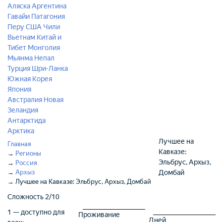
Аляска
Аргентина
Гавайи
Патагония
Перу
США
Чили
Вьетнам
Китай и
Тибет
Монголия
Мьянма
Непал
Турция
Шри-Ланка
Южная Корея
Япония
Австралия
Новая
Зеландия
Антарктида
Арктика
Лучшее на
Главная
Кавказе:
→
Регионы
Эльбрус, Архыз,
→
Россия
→
Архыз
Домбай
→
Лучшее на Кавказе: Эльбрус, Архыз, Домбай
Сложность
2/10
1 — доступно для
Проживание
Дней