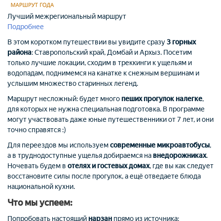
Лучший межрегиональный маршрут
Подробнее
В этом коротком путешествии вы увидите сразу
3 горных
района
: Ставропольский край, Домбай и Архыз. Посетим
только лучшие локации, сходим в треккинги к ущельям и
водопадам, поднимемся на канатке к снежным вершинам и
услышим множество старинных легенд.
Маршрут несложный: будет много
пеших прогулок налегке
,
для которых не нужна специальная подготовка. В программе
могут участвовать даже юные путешественники от 7 лет, и они
точно справятся :)
Для переездов мы используем
современные микроавтобусы
,
а в труднодоступные ущелья добираемся на
внедорожниках
.
Ночевать будем в
отелях и гостевых домах
, где вы как следует
восстановите силы после прогулок, а ещё отведаете блюда
национальной кухни.
Что мы успеем:
Попробовать настоящий
нарзан
прямо из источника;