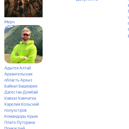
Мерч
Адыгея
Алтай
Архангельская
область
Архыз
Байкал
Башкирия
Дагестан
Домбай
Кавказ
Камчатка
Карелия
Кольский
полуостров
Командоры
Крым
Плато Путорана
Прикаспий