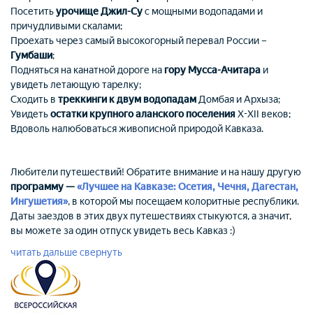
Посетить
урочище Джил-Су
с мощными водопадами и
причудливыми скалами;
Проехать через самый высокогорный перевал России –
Гумбаши
;
Подняться на канатной дороге на
гору Мусса-Ачитара
и
увидеть летающую тарелку;
Сходить в
треккинги к двум водопадам
Домбая и Архыза;
Увидеть
остатки крупного аланского поселения
X-XII веков;
Вдоволь налюбоваться живописной природой Кавказа.
Любители путешествий! Обратите внимание и на нашу другую
программу —
«Лучшее на Кавказе: Осетия, Чечня, Дагестан,
Ингушетия»
, в которой мы посещаем колоритные республики.
Даты заездов в этих двух путешествиях стыкуются, а значит,
вы можете за один отпуск увидеть весь Кавказ :)
читать дальше
свернуть