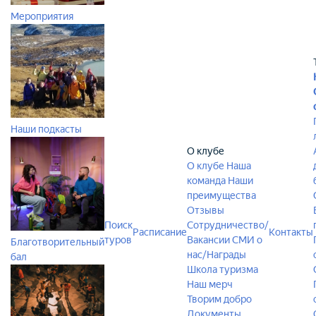
Мероприятия
Наши подкасты
О клубе
О клубе
Наша
команда
Наши
преимущества
Отзывы
Поиск
Сотрудничество/
Расписание
Контакты
туров
Вакансии
СМИ о
Благотворительный
нас/Награды
бал
Школа туризма
Наш мерч
Творим добро
Документы