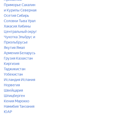
Приморье
Сахалин
и Курилы
Северная
Осетия
Сибирь
Соловки
Тыва
Урал
Хакасия
Хибины
Центральный округ
Чукотка
Эльбрус и
Приэльбрусье
Якутия
Ямал
Армения
Беларусь
Грузия
Казахстан
Киргизия
Таджикистан
Узбекистан
Исландия
Испания
Норвегия
Швейцария
Шпицберген
Кения
Марокко
Намибия
Танзания
ЮАР