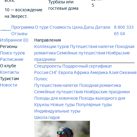
всех;
Турбазы или
5
гостевые дома
10 — восхождение
на Эверест.
Программа
О туре
Стоимость
Цена
Даты
Детали
8 800 333
Отзывы
65 04
Избранное (
0
)
Направления
Регионы
Коллекции туров
Путешествия налегке
Походная
Поиск туров
романтика
Семейные путешествия
Ноябрьские
Расписание
праздники
О клубе
Спецпроекты
Подарочный сертификат
Контакты
Россия
СНГ
Европа
Африка
Америка
Азия
Океания
Туристам
Полюс
Новости
Путешествия налегке
Походная романтика
Семейные путешествия
Ноябрьские праздники
Походы для новичков
Походы выходного дня
Круизы
Новые туры
Популярные туры
Индивидуальные туры
Школа гидов