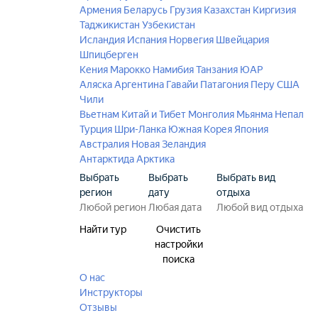
Армения
Беларусь
Грузия
Казахстан
Киргизия
Таджикистан
Узбекистан
Исландия
Испания
Норвегия
Швейцария
Шпицберген
Кения
Марокко
Намибия
Танзания
ЮАР
Аляска
Аргентина
Гавайи
Патагония
Перу
США
Чили
Вьетнам
Китай и Тибет
Монголия
Мьянма
Непал
Турция
Шри-Ланка
Южная Корея
Япония
Австралия
Новая Зеландия
Антарктида
Арктика
Выбрать
Выбрать
Выбрать вид
регион
дату
отдыха
Найти тур
Очистить
настройки
поиска
О нас
Инструкторы
Отзывы