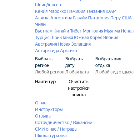
Шпицберген
Кения
Марокко
Намибия
Танзания
ЮАР
Аляска
Аргентина
Гавайи
Патагония
Перу
США
Чили
Вьетнам
Китай и Тибет
Монголия
Мьянма
Непал
Турция
Шри-Ланка
Южная Корея
Япония
Австралия
Новая Зеландия
Антарктида
Арктика
Выбрать
Выбрать
Выбрать вид
регион
дату
отдыха
Найти тур
Очистить
настройки
поиска
О нас
Инструкторы
Отзывы
Сотрудничество / Вакансии
СМИ о нас / Награды
Школа туризма