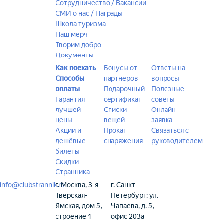
Сотрудничество / Вакансии
СМИ о нас / Награды
Школа туризма
Наш мерч
Творим добро
Документы
Как поехать
Бонусы от
Ответы на
Способы
партнёров
вопросы
оплаты
Подарочный
Полезные
Гарантия
сертификат
советы
лучшей
Списки
Онлайн-
цены
вещей
заявка
Акции и
Прокат
Связаться с
дешёвые
снаряжения
руководителем
билеты
Скидки
Странника
info@clubstrannik.ru
г. Москва, 3-я
г. Санкт-
Тверская-
Петербург: ул.
Ямская, дом 5,
Чапаева, д. 5,
строение 1
офис 203а