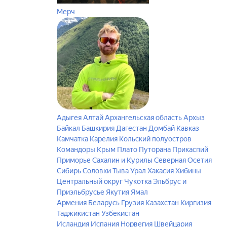
Мерч
Адыгея
Алтай
Архангельская область
Архыз
Байкал
Башкирия
Дагестан
Домбай
Кавказ
Камчатка
Карелия
Кольский полуостров
Командоры
Крым
Плато Путорана
Прикаспий
Приморье
Сахалин и Курилы
Северная Осетия
Сибирь
Соловки
Тыва
Урал
Хакасия
Хибины
Центральный округ
Чукотка
Эльбрус и
Приэльбрусье
Якутия
Ямал
Армения
Беларусь
Грузия
Казахстан
Киргизия
Таджикистан
Узбекистан
Исландия
Испания
Норвегия
Швейцария