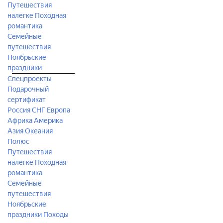
Путешествия
налегке
Походная
романтика
Семейные
путешествия
Ноябрьские
праздники
Спецпроекты
Подарочный
сертификат
Россия
СНГ
Европа
Африка
Америка
Азия
Океания
Полюс
Путешествия
налегке
Походная
романтика
Семейные
путешествия
Ноябрьские
праздники
Походы