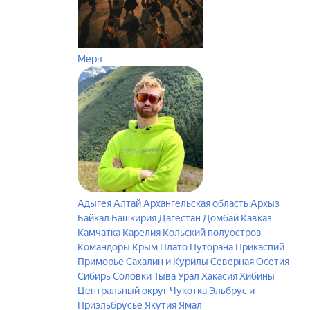
Мерч
Адыгея
Алтай
Архангельская область
Архыз
Байкал
Башкирия
Дагестан
Домбай
Кавказ
Камчатка
Карелия
Кольский полуостров
Командоры
Крым
Плато Путорана
Прикаспий
Приморье
Сахалин и Курилы
Северная Осетия
Сибирь
Соловки
Тыва
Урал
Хакасия
Хибины
Центральный округ
Чукотка
Эльбрус и
Приэльбрусье
Якутия
Ямал