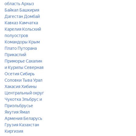
область
Архыз
Байкал
Башкирия
Дагестан
Домбай
Кавказ
Камчатка
Карелия
Кольский
полуостров
Командоры
Крым
Плато Путорана
Прикаспий
Приморье
Сахалин
и Курилы
Северная
Осетия
Сибирь
Соловки
Тыва
Урал
Хакасия
Хибины
Центральный округ
Чукотка
Эльбрус и
Приэльбрусье
Якутия
Ямал
Армения
Беларусь
Грузия
Казахстан
Киргизия