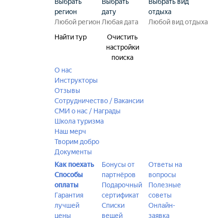
Выбрать
Выбрать
Выбрать вид
регион
дату
отдыха
Найти тур
Очистить
настройки
поиска
О нас
Инструкторы
Отзывы
Сотрудничество / Вакансии
СМИ о нас / Награды
Школа туризма
Наш мерч
Творим добро
Документы
Как поехать
Бонусы от
Ответы на
Способы
партнёров
вопросы
оплаты
Подарочный
Полезные
Гарантия
сертификат
советы
лучшей
Списки
Онлайн-
цены
вещей
заявка