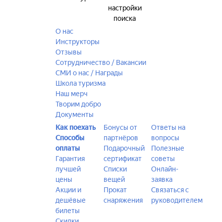
настройки
поиска
О нас
Инструкторы
Отзывы
Сотрудничество / Вакансии
СМИ о нас / Награды
Школа туризма
Наш мерч
Творим добро
Документы
Как поехать
Бонусы от
Ответы на
Способы
партнёров
вопросы
оплаты
Подарочный
Полезные
Гарантия
сертификат
советы
лучшей
Списки
Онлайн-
цены
вещей
заявка
Акции и
Прокат
Связаться с
дешёвые
снаряжения
руководителем
билеты
Скидки