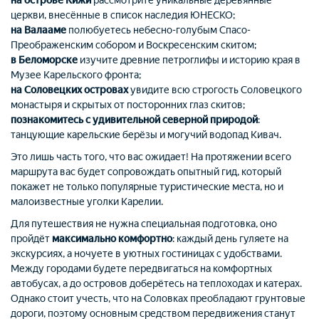
на острове Кижи
рассмотрите уникальные деревянные
церкви, внесённые в список наследия ЮНЕСКО;
на Валааме
полюбуетесь небесно-голубым Спасо-
Преображенским собором и Воскресенским скитом;
в Беломорске
изучите древние петроглифы и историю края в
Музее Карельского фронта;
на Соловецких островах
увидите всю строгость Соловецкого
монастыря и скрытых от посторонних глаз скитов;
познакомитесь с удивительной северной природой
:
танцующие карельские берёзы и могучий водопад Кивач.
Это лишь часть того, что вас ожидает! На протяжении всего
маршрута вас будет сопровождать опытный гид, который
покажет не только популярные туристические места, но и
малоизвестные уголки Карелии.
Для путешествия не нужна специальная подготовка, оно
пройдёт
максимально комфортно
: каждый день гуляете на
экскурсиях, а ночуете в уютных гостиницах с удобствами.
Между городами будете передвигаться на комфортных
автобусах, а до островов доберётесь на теплоходах и катерах.
Однако стоит учесть, что на Соловках преобладают грунтовые
дороги, поэтому основным средством передвижения станут