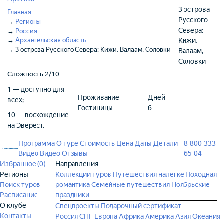
3 острова
Главная
Русского
→
Регионы
Севера:
→
Россия
→
Архангельская область
Кижи,
→
3 острова Русского Севера: Кижи, Валаам, Соловки
Валаам,
Соловки
Сложность
2/10
1 — доступно для
Проживание
Дней
всех;
Гостиницы
6
10 — восхождение
на Эверест.
Программа
О туре
Стоимость
Цена
Даты
Детали
8 800 333
Видео
Видео
Отзывы
65 04
Избранное (
0
)
Направления
Регионы
Коллекции туров
Путешествия налегке
Походная
Поиск туров
романтика
Семейные путешествия
Ноябрьские
Расписание
праздники
О клубе
Спецпроекты
Подарочный сертификат
Контакты
Россия
СНГ
Европа
Африка
Америка
Азия
Океания