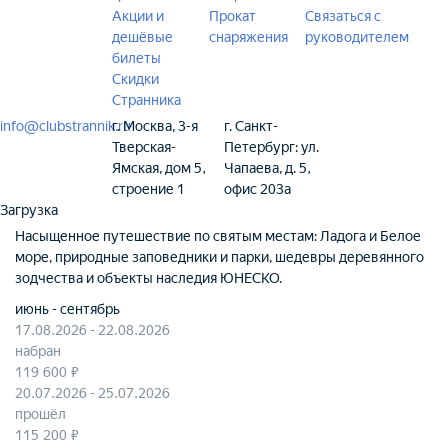
Акции и
Прокат
Связаться с
дешёвые
снаряжения
руководителем
билеты
Скидки
Странника
info@clubstrannik.ru
г. Москва, 3-я
г. Санкт-
Тверская-
Петербург: ул.
Ямская, дом 5,
Чапаева, д. 5,
строение 1
офис 203а
Загрузка
Насыщенное путешествие по святым местам: Ладога и Белое
море, природные заповедники и парки, шедевры деревянного
зодчества и объекты наследия ЮНЕСКО.
июнь - сентябрь
17.08.2026 - 22.08.2026
набран
119 600 ₽
20.07.2026 - 25.07.2026
прошёл
115 200 ₽