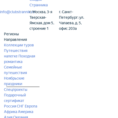
Странника
info@clubstrannik.ru
г. Москва, 3-я
г. Санкт-
Тверская-
Петербург: ул.
Ямская, дом 5,
Чапаева, д. 5,
строение 1
офис 203а
Регионы
Направления
Коллекции туров
Путешествия
налегке
Походная
романтика
Семейные
путешествия
Ноябрьские
праздники
Спецпроекты
Подарочный
сертификат
Россия
СНГ
Европа
Африка
Америка
Азия
Океания