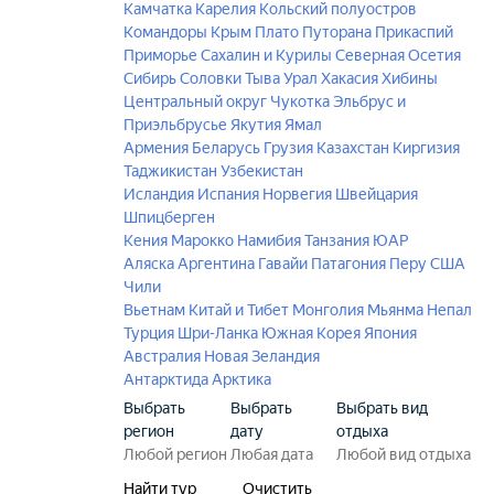
Камчатка
Карелия
Кольский полуостров
Командоры
Крым
Плато Путорана
Прикаспий
Приморье
Сахалин и Курилы
Северная Осетия
Сибирь
Соловки
Тыва
Урал
Хакасия
Хибины
Центральный округ
Чукотка
Эльбрус и
Приэльбрусье
Якутия
Ямал
Армения
Беларусь
Грузия
Казахстан
Киргизия
Таджикистан
Узбекистан
Исландия
Испания
Норвегия
Швейцария
Шпицберген
Кения
Марокко
Намибия
Танзания
ЮАР
Аляска
Аргентина
Гавайи
Патагония
Перу
США
Чили
Вьетнам
Китай и Тибет
Монголия
Мьянма
Непал
Турция
Шри-Ланка
Южная Корея
Япония
Австралия
Новая Зеландия
Антарктида
Арктика
Выбрать
Выбрать
Выбрать вид
регион
дату
отдыха
Найти тур
Очистить