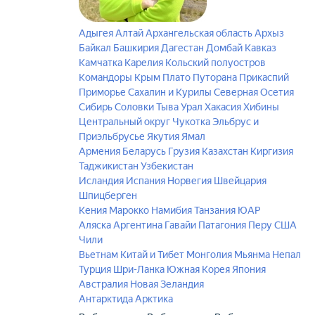
Адыгея
Алтай
Архангельская область
Архыз
Байкал
Башкирия
Дагестан
Домбай
Кавказ
Камчатка
Карелия
Кольский полуостров
Командоры
Крым
Плато Путорана
Прикаспий
Приморье
Сахалин и Курилы
Северная Осетия
Сибирь
Соловки
Тыва
Урал
Хакасия
Хибины
Центральный округ
Чукотка
Эльбрус и
Приэльбрусье
Якутия
Ямал
Армения
Беларусь
Грузия
Казахстан
Киргизия
Таджикистан
Узбекистан
Исландия
Испания
Норвегия
Швейцария
Шпицберген
Кения
Марокко
Намибия
Танзания
ЮАР
Аляска
Аргентина
Гавайи
Патагония
Перу
США
Чили
Вьетнам
Китай и Тибет
Монголия
Мьянма
Непал
Турция
Шри-Ланка
Южная Корея
Япония
Австралия
Новая Зеландия
Антарктида
Арктика