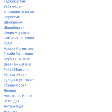
Таджикистан
Узбекистан
Исландия
Испания
Норвегия
Швейцария
Шпицберген
Кения
Марокко
Намибия
Танзания
ЮАР
Аляска
Аргентина
Гавайи
Патагония
Перу
США
Чили
Вьетнам
Китай и
Тибет
Монголия
Мьянма
Непал
Турция
Шри-Ланка
Южная Корея
Япония
Австралия
Новая
Зеландия
Антарктида
Арктика