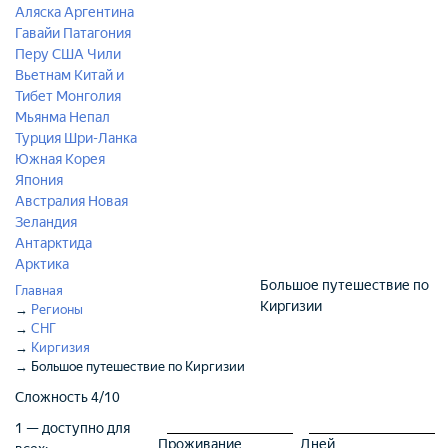
Аляска
Аргентина
Гавайи
Патагония
Перу
США
Чили
Вьетнам
Китай и
Тибет
Монголия
Мьянма
Непал
Турция
Шри-Ланка
Южная Корея
Япония
Австралия
Новая
Зеландия
Антарктида
Арктика
Большое путешествие по
Главная
Киргизии
→
Регионы
→
СНГ
→
Киргизия
→
Большое путешествие по Киргизии
Сложность
4/10
1 — доступно для
Проживание
Дней