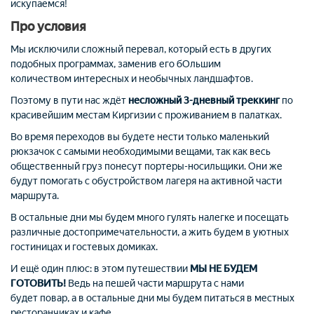
искупаемся!
Про условия
Мы исключили сложный перевал, который есть в других
подобных программах, заменив его бОльшим
количеством интересных и необычных ландшафтов.
Поэтому в пути нас ждёт
несложный 3-дневный треккинг
по
красивейшим местам Киргизии с проживанием в палатках.
Во время переходов вы будете нести только маленький
рюкзачок с самыми необходимыми вещами, так как весь
общественный груз понесут портеры-носильщики. Они же
будут помогать с обустройством лагеря на активной части
маршрута.
В остальные дни мы будем много гулять налегке и посещать
различные достопримечательности, а жить будем в уютных
гостиницах и гостевых домиках.
И ещё один плюс: в этом путешествии
МЫ НЕ БУДЕМ
ГОТОВИТЬ!
Ведь на пешей части маршрута с нами
будет повар, а в остальные дни мы будем питаться в местных
ресторанчиках и кафе.