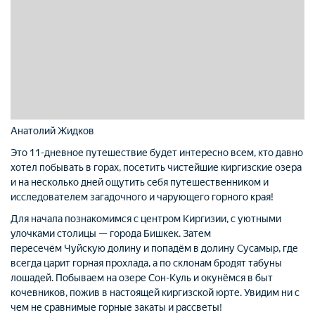
Анатолий Жидков
Это 11-дневное путешествие будет интересно всем, кто давно
хотел побывать в горах, посетить чистейшие киргизские озера
и на несколько дней ощутить себя путешественником и
исследователем загадочного и чарующего горного края!
Для начала познакомимся с центром Киргизии, с уютными
улочками столицы — города Бишкек. Затем
пересечём Чуйскую долину и попадём в долину Сусамыр, где
всегда царит горная прохлада, а по склонам бродят табуны
лошадей. Побываем на озере Сон-Куль и окунёмся в быт
кочевников, пожив в настоящей киргизской юрте. Увидим ни с
чем не сравнимые горные закаты и рассветы!