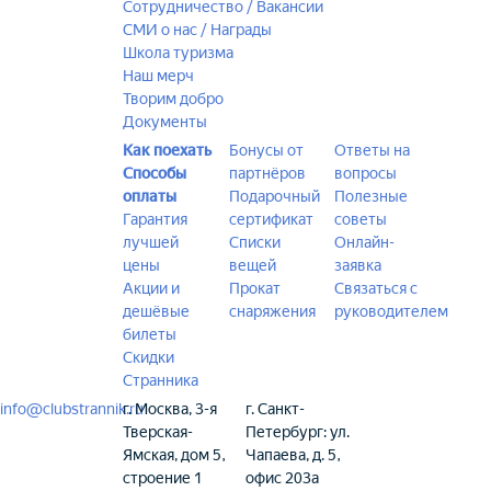
Сотрудничество / Вакансии
СМИ о нас / Награды
Школа туризма
Наш мерч
Творим добро
Документы
Как поехать
Бонусы от
Ответы на
Способы
партнёров
вопросы
оплаты
Подарочный
Полезные
Гарантия
сертификат
советы
лучшей
Списки
Онлайн-
цены
вещей
заявка
Акции и
Прокат
Связаться с
дешёвые
снаряжения
руководителем
билеты
Скидки
Странника
info@clubstrannik.ru
г. Москва, 3-я
г. Санкт-
Тверская-
Петербург: ул.
Ямская, дом 5,
Чапаева, д. 5,
строение 1
офис 203а