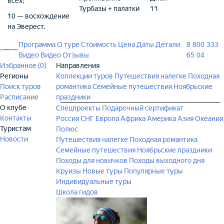
всех;
Турбазы + палатки
11
10 — восхождение
на Эверест.
Программа
О туре
Стоимость
Цена
Даты
Детали
8 800 333
Видео
Видео
Отзывы
65 04
Избранное (
0
)
Направления
Регионы
Коллекции туров
Путешествия налегке
Походная
Поиск туров
романтика
Семейные путешествия
Ноябрьские
Расписание
праздники
О клубе
Спецпроекты
Подарочный сертификат
Контакты
Россия
СНГ
Европа
Африка
Америка
Азия
Океания
Туристам
Полюс
Новости
Путешествия налегке
Походная романтика
Семейные путешествия
Ноябрьские праздники
Походы для новичков
Походы выходного дня
Круизы
Новые туры
Популярные туры
Индивидуальные туры
Школа гидов