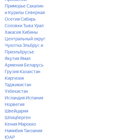
Приморье
Сахалин
и Курилы
Северная
Осетия
Сибирь
Соловки
Тыва
Урал
Хакасия
Хибины
Центральный округ
Чукотка
Эльбрус и
Приэльбрусье
Якутия
Ямал
Армения
Беларусь
Грузия
Казахстан
Киргизия
Таджикистан
Узбекистан
Исландия
Испания
Норвегия
Швейцария
Шпицберген
Кения
Марокко
Намибия
Танзания
ЮАР