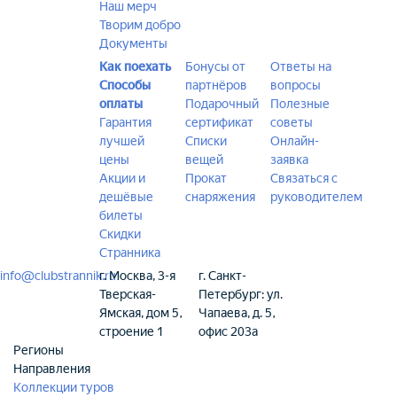
Наш мерч
Творим добро
Документы
Как поехать
Бонусы от
Ответы на
Способы
партнёров
вопросы
оплаты
Подарочный
Полезные
Гарантия
сертификат
советы
лучшей
Списки
Онлайн-
цены
вещей
заявка
Акции и
Прокат
Связаться с
дешёвые
снаряжения
руководителем
билеты
Скидки
Странника
info@clubstrannik.ru
г. Москва, 3-я
г. Санкт-
Тверская-
Петербург: ул.
Ямская, дом 5,
Чапаева, д. 5,
строение 1
офис 203а
Регионы
Направления
Коллекции туров