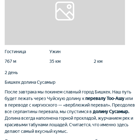
Гостиница
Ужин
767 м
35 км
2 км
2 день
Бишкек
долина Сусамыр
После завтрака мы покинем славный город Бишкек. Наш путь
будет лежать через Чуйскую долину к
перевалу Тоо-Ашу
или
в переводе с киргизского — «верблюжий перевал». Преодолев
все серпантины перевала, мы спустимся в
долину Сусамыр.
Долина всегда наполнена горной прохладой, журчанием рек и
красивыми табунами лошадей. Считается, что именно здесь
делают самый вкусный кумыс.