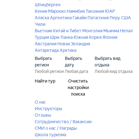
Шпицберген
Кения
Марокко
Намибия
Танзания
ЮАР
Аляска
Аргентина
Гавайи
Патагония
Перу
США
Чили
Вьетнам
Китай и Тибет
Монголия
Мьянма
Непал
Турция
Шри-Ланка
Южная Корея
Япония
Австралия
Новая Зеландия
Антарктида
Арктика
Выбрать
Выбрать
Выбрать вид
регион
дату
отдыха
Найти тур
Очистить
настройки
поиска
О нас
Инструкторы
Отзывы
Сотрудничество / Вакансии
СМИ о нас / Награды
Школа туризма