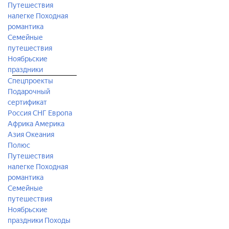
Путешествия
налегке
Походная
романтика
Семейные
путешествия
Ноябрьские
праздники
Спецпроекты
Подарочный
сертификат
Россия
СНГ
Европа
Африка
Америка
Азия
Океания
Полюс
Путешествия
налегке
Походная
романтика
Семейные
путешествия
Ноябрьские
праздники
Походы