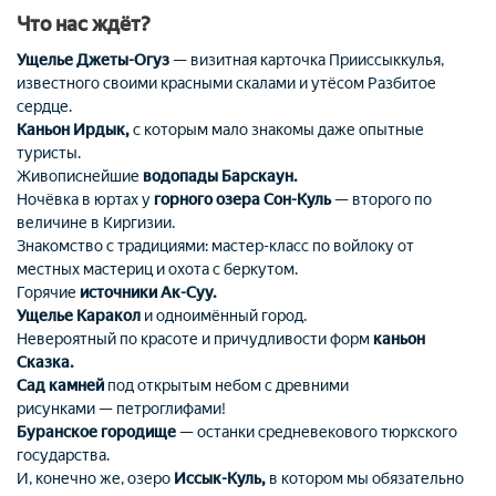
Что нас ждёт?
Ущелье Джеты-Огуз
— визитная карточка Прииссыккулья,
известного своими красными скалами и утёсом Разбитое
сердце.
Каньон Ирдык,
с которым мало знакомы даже опытные
туристы.
Живописнейшие
водопады Барскаун.
Ночёвка в юртах у
горного озера Сон-Куль
— второго по
величине в Киргизии.
Знакомство с традициями: мастер-класс по войлоку от
местных мастериц и охота с беркутом.
Горячие
источники Ак-Суу.
Ущелье Каракол
и одноимённый город.
Невероятный по красоте и причудливости форм
каньон
Сказка.
Сад камней
под открытым небом с древними
рисунками — петроглифами!
Буранское городище
— останки средневекового тюркского
государства.
И, конечно же, озеро
Иссык-Куль,
в котором мы обязательно