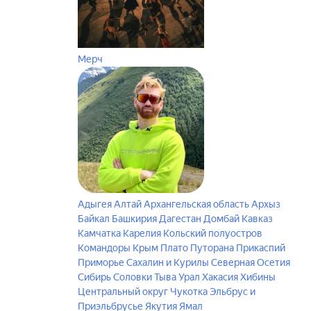
Мерч
Адыгея
Алтай
Архангельская область
Архыз
Байкал
Башкирия
Дагестан
Домбай
Кавказ
Камчатка
Карелия
Кольский полуостров
Командоры
Крым
Плато Путорана
Прикаспий
Приморье
Сахалин и Курилы
Северная Осетия
Сибирь
Соловки
Тыва
Урал
Хакасия
Хибины
Центральный округ
Чукотка
Эльбрус и
Приэльбрусье
Якутия
Ямал