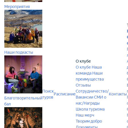
Мероприятия
Наши подкасты
О клубе
О клубе
Наша
команда
Наши
преимущества
Отзывы
Поиск
Сотрудничество/
Расписание
Контакты
туров
Вакансии
СМИ о
Благотворительный
нас/Награды
бал
Школа туризма
Наш мерч
Творим добро
Документы