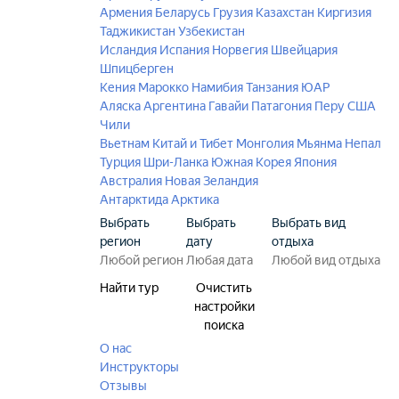
Армения
Беларусь
Грузия
Казахстан
Киргизия
Таджикистан
Узбекистан
Исландия
Испания
Норвегия
Швейцария
Шпицберген
Кения
Марокко
Намибия
Танзания
ЮАР
Аляска
Аргентина
Гавайи
Патагония
Перу
США
Чили
Вьетнам
Китай и Тибет
Монголия
Мьянма
Непал
Турция
Шри-Ланка
Южная Корея
Япония
Австралия
Новая Зеландия
Антарктида
Арктика
Выбрать
Выбрать
Выбрать вид
регион
дату
отдыха
Найти тур
Очистить
настройки
поиска
О нас
Инструкторы
Отзывы