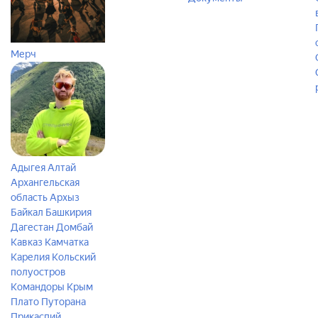
Мерч
Адыгея
Алтай
Архангельская
область
Архыз
Байкал
Башкирия
Дагестан
Домбай
Кавказ
Камчатка
Карелия
Кольский
полуостров
Командоры
Крым
Плато Путорана
Прикаспий