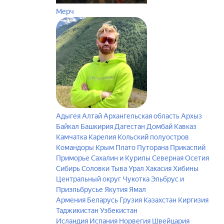
Мерч
Адыгея
Алтай
Архангельская область
Архыз
Байкал
Башкирия
Дагестан
Домбай
Кавказ
Камчатка
Карелия
Кольский полуостров
Командоры
Крым
Плато Путорана
Прикаспий
Приморье
Сахалин и Курилы
Северная Осетия
Сибирь
Соловки
Тыва
Урал
Хакасия
Хибины
Центральный округ
Чукотка
Эльбрус и
Приэльбрусье
Якутия
Ямал
Армения
Беларусь
Грузия
Казахстан
Киргизия
Таджикистан
Узбекистан
Исландия
Испания
Норвегия
Швейцария