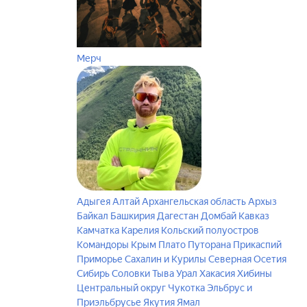
Мерч
Адыгея
Алтай
Архангельская область
Архыз
Байкал
Башкирия
Дагестан
Домбай
Кавказ
Камчатка
Карелия
Кольский полуостров
Командоры
Крым
Плато Путорана
Прикаспий
Приморье
Сахалин и Курилы
Северная Осетия
Сибирь
Соловки
Тыва
Урал
Хакасия
Хибины
Центральный округ
Чукотка
Эльбрус и
Приэльбрусье
Якутия
Ямал