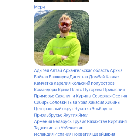
Мерч
Адыгея
Алтай
Архангельская область
Архыз
Байкал
Башкирия
Дагестан
Домбай
Кавказ
Камчатка
Карелия
Кольский полуостров
Командоры
Крым
Плато Путорана
Прикаспий
Приморье
Сахалин и Курилы
Северная Осетия
Сибирь
Соловки
Тыва
Урал
Хакасия
Хибины
Центральный округ
Чукотка
Эльбрус и
Приэльбрусье
Якутия
Ямал
Армения
Беларусь
Грузия
Казахстан
Киргизия
Таджикистан
Узбекистан
Исландия
Испания
Норвегия
Швейцария