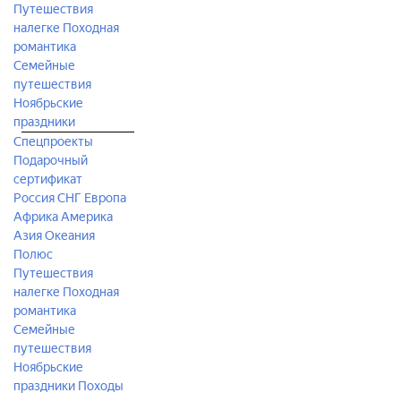
Путешествия
налегке
Походная
романтика
Семейные
путешествия
Ноябрьские
праздники
Спецпроекты
Подарочный
сертификат
Россия
СНГ
Европа
Африка
Америка
Азия
Океания
Полюс
Путешествия
налегке
Походная
романтика
Семейные
путешествия
Ноябрьские
праздники
Походы