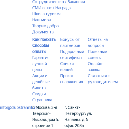
Сотрудничество / Вакансии
СМИ о нас / Награды
Школа туризма
Наш мерч
Творим добро
Документы
Как поехать
Бонусы от
Ответы на
Способы
партнёров
вопросы
оплаты
Подарочный
Полезные
Гарантия
сертификат
советы
лучшей
Списки
Онлайн-
цены
вещей
заявка
Акции и
Прокат
Связаться с
дешёвые
снаряжения
руководителем
билеты
Скидки
Странника
info@clubstrannik.ru
г. Москва, 3-я
г. Санкт-
Тверская-
Петербург: ул.
Ямская, дом 5,
Чапаева, д. 5,
строение 1
офис 203а