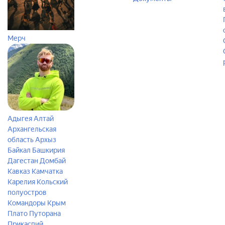
Мерч
Адыгея
Алтай
Архангельская
область
Архыз
Байкал
Башкирия
Дагестан
Домбай
Кавказ
Камчатка
Карелия
Кольский
полуостров
Командоры
Крым
Плато Путорана
Прикаспий