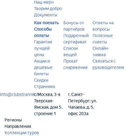
Наш мерч
Творим добро
Документы
Как поехать
Бонусы от
Ответы на
Способы
партнёров
вопросы
оплаты
Подарочный
Полезные
Гарантия
сертификат
советы
лучшей
Списки
Онлайн-
цены
вещей
заявка
Акции и
Прокат
Связаться с
дешёвые
снаряжения
руководителем
билеты
Скидки
Странника
info@clubstrannik.ru
г. Москва, 3-я
г. Санкт-
Тверская-
Петербург: ул.
Ямская, дом 5,
Чапаева, д. 5,
строение 1
офис 203а
Регионы
Направления
Коллекции туров