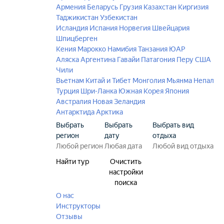
Армения
Беларусь
Грузия
Казахстан
Киргизия
Таджикистан
Узбекистан
Исландия
Испания
Норвегия
Швейцария
Шпицберген
Кения
Марокко
Намибия
Танзания
ЮАР
Аляска
Аргентина
Гавайи
Патагония
Перу
США
Чили
Вьетнам
Китай и Тибет
Монголия
Мьянма
Непал
Турция
Шри-Ланка
Южная Корея
Япония
Австралия
Новая Зеландия
Антарктида
Арктика
Выбрать
Выбрать
Выбрать вид
регион
дату
отдыха
Найти тур
Очистить
настройки
поиска
О нас
Инструкторы
Отзывы