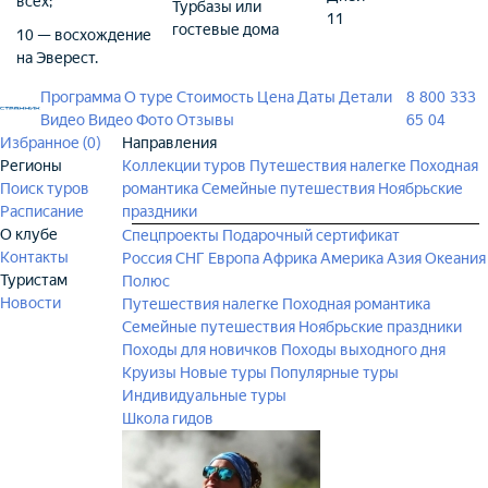
всех;
Турбазы или
11
гостевые дома
10 — восхождение
на Эверест.
Программа
О туре
Стоимость
Цена
Даты
Детали
8 800 333
Видео
Видео
Фото
Отзывы
65 04
Избранное (
0
)
Направления
Регионы
Коллекции туров
Путешествия налегке
Походная
Поиск туров
романтика
Семейные путешествия
Ноябрьские
Расписание
праздники
О клубе
Спецпроекты
Подарочный сертификат
Контакты
Россия
СНГ
Европа
Африка
Америка
Азия
Океания
Туристам
Полюс
Новости
Путешествия налегке
Походная романтика
Семейные путешествия
Ноябрьские праздники
Походы для новичков
Походы выходного дня
Круизы
Новые туры
Популярные туры
Индивидуальные туры
Школа гидов