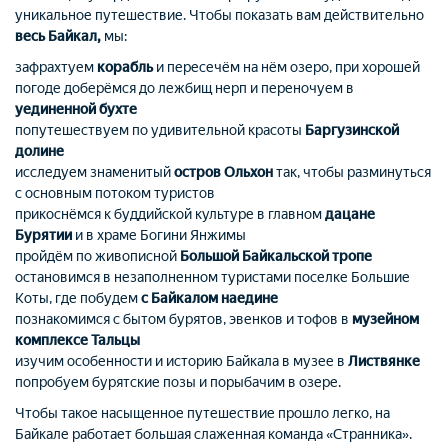
уникальное путешествие. Чтобы показать вам действительно
весь Байкал,
мы:
зафрахтуем
корабль
и пересечём на нём озеро, при хорошей
погоде доберёмся до лежбищ нерп и переночуем в
уединенной бухте
попутешествуем по удивительной красоты
Баргузинской
долине
исследуем знаменитый
остров Ольхон
так, чтобы разминуться
с основным потоком туристов
прикоснёмся к буддийской культуре в главном
дацане
Бурятии
и в храме Богини Янжимы
пройдём по живописной
Большой Байкальской тропе
остановимся в незаполненном туристами поселке Большие
Коты, где побудем
с Байкалом наедине
познакомимся с бытом бурятов, эвенков и тофов в
музейном
комплексе Тальцы
изучим особенности и историю Байкала в музее в
Листвянке
попробуем бурятские позы и порыбачим в озере.
Чтобы такое насыщенное путешествие прошло легко, на
Байкале работает большая слаженная команда «Странника».