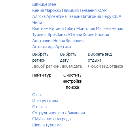
Шпицберген
Кения
Марокко
Намибия
Танзания
ЮАР
Аляска
Аргентина
Гавайи
Патагония
Перу
США
Чили
Вьетнам
Китай и Тибет
Монголия
Мьянма
Непал
Турция
Шри-Ланка
Южная Корея
Япония
Австралия
Новая Зеландия
Антарктида
Арктика
Выбрать
Выбрать
Выбрать вид
регион
дату
отдыха
Найти тур
Очистить
настройки
поиска
О нас
Инструкторы
Отзывы
Сотрудничество / Вакансии
СМИ о нас / Награды
Школа туризма