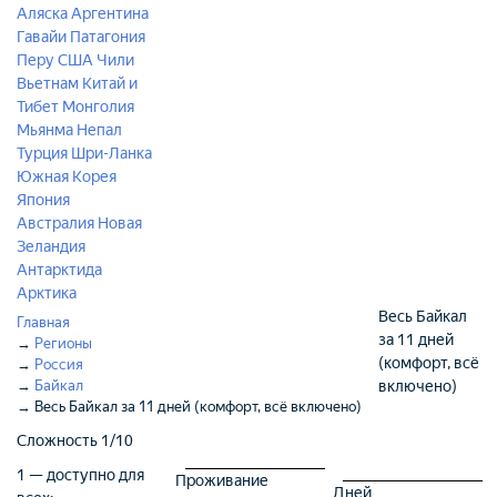
Аляска
Аргентина
Гавайи
Патагония
Перу
США
Чили
Вьетнам
Китай и
Тибет
Монголия
Мьянма
Непал
Турция
Шри-Ланка
Южная Корея
Япония
Австралия
Новая
Зеландия
Антарктида
Арктика
Весь Байкал
Главная
за 11 дней
→
Регионы
(комфорт, всё
→
Россия
→
Байкал
включено)
→
Весь Байкал за 11 дней (комфорт, всё включено)
Сложность
1/10
1 — доступно для
Проживание
Дней