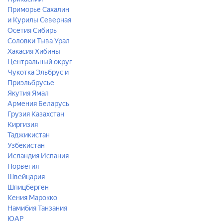
Приморье
Сахалин
и Курилы
Северная
Осетия
Сибирь
Соловки
Тыва
Урал
Хакасия
Хибины
Центральный округ
Чукотка
Эльбрус и
Приэльбрусье
Якутия
Ямал
Армения
Беларусь
Грузия
Казахстан
Киргизия
Таджикистан
Узбекистан
Исландия
Испания
Норвегия
Швейцария
Шпицберген
Кения
Марокко
Намибия
Танзания
ЮАР