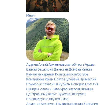
Мерч
Адыгея
Алтай
Архангельская область
Архыз
Байкал
Башкирия
Дагестан
Домбай
Кавказ
Камчатка
Карелия
Кольский полуостров
Командоры
Крым
Плато Путорана
Прикаспий
Приморье
Сахалин и Курилы
Северная Осетия
Сибирь
Соловки
Тыва
Урал
Хакасия
Хибины
Центральный округ
Чукотка
Эльбрус и
Приэльбрусье
Якутия
Ямал
Армения
Беларусь
Грузия
Казахстан
Киргизия