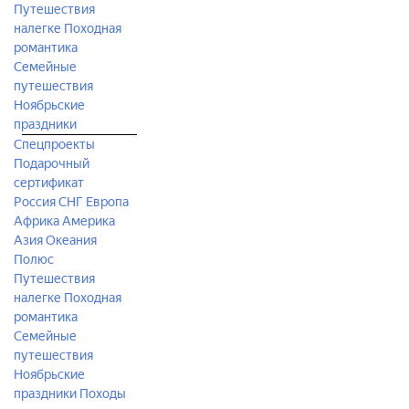
Путешествия
налегке
Походная
романтика
Семейные
путешествия
Ноябрьские
праздники
Спецпроекты
Подарочный
сертификат
Россия
СНГ
Европа
Африка
Америка
Азия
Океания
Полюс
Путешествия
налегке
Походная
романтика
Семейные
путешествия
Ноябрьские
праздники
Походы