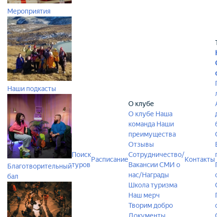
Мероприятия
Наши подкасты
О клубе
О клубе
Наша
команда
Наши
преимущества
Отзывы
Поиск
Сотрудничество/
Расписание
Контакты
туров
Вакансии
СМИ о
Благотворительный
нас/Награды
бал
Школа туризма
Наш мерч
Творим добро
Документы