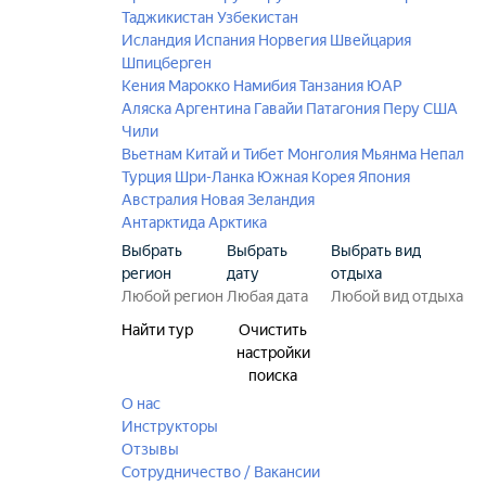
Таджикистан
Узбекистан
Исландия
Испания
Норвегия
Швейцария
Шпицберген
Кения
Марокко
Намибия
Танзания
ЮАР
Аляска
Аргентина
Гавайи
Патагония
Перу
США
Чили
Вьетнам
Китай и Тибет
Монголия
Мьянма
Непал
Турция
Шри-Ланка
Южная Корея
Япония
Австралия
Новая Зеландия
Антарктида
Арктика
Выбрать
Выбрать
Выбрать вид
регион
дату
отдыха
Найти тур
Очистить
настройки
поиска
О нас
Инструкторы
Отзывы
Сотрудничество / Вакансии