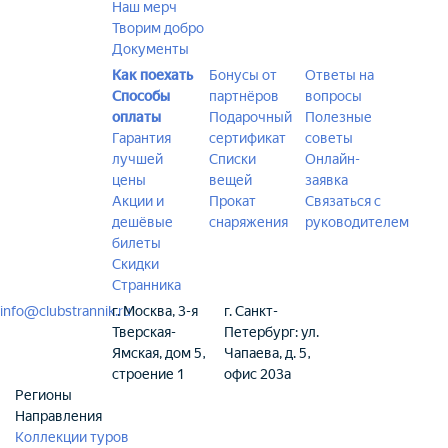
Наш мерч
Творим добро
Документы
Как поехать
Бонусы от
Ответы на
Способы
партнёров
вопросы
оплаты
Подарочный
Полезные
Гарантия
сертификат
советы
лучшей
Списки
Онлайн-
цены
вещей
заявка
Акции и
Прокат
Связаться с
дешёвые
снаряжения
руководителем
билеты
Скидки
Странника
info@clubstrannik.ru
г. Москва, 3-я
г. Санкт-
Тверская-
Петербург: ул.
Ямская, дом 5,
Чапаева, д. 5,
строение 1
офис 203а
Регионы
Направления
Коллекции туров