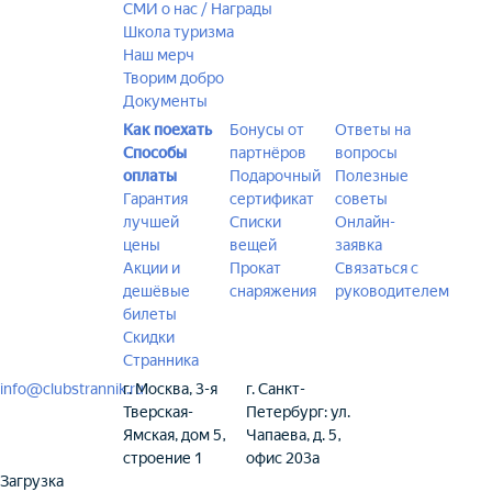
СМИ о нас / Награды
Школа туризма
Наш мерч
Творим добро
Документы
Как поехать
Бонусы от
Ответы на
Способы
партнёров
вопросы
оплаты
Подарочный
Полезные
Гарантия
сертификат
советы
лучшей
Списки
Онлайн-
цены
вещей
заявка
Акции и
Прокат
Связаться с
дешёвые
снаряжения
руководителем
билеты
Скидки
Странника
info@clubstrannik.ru
г. Москва, 3-я
г. Санкт-
Тверская-
Петербург: ул.
Ямская, дом 5,
Чапаева, д. 5,
строение 1
офис 203а
Загрузка