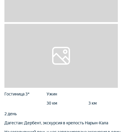
Гостиница 3*
Ужин
30 км
3 км
2 день
Дагестан: Дербент, экскурсия в крепость Нарын-Кала
На сегодняшний день у нас запланирована экскурсия в один