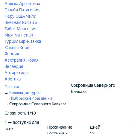
Аляска
Аргентина
Гавайи
Патагония
Перу
США
Чили
Вьетнам
Китай и
Тибет
Монголия
Мьянма
Непал
Турция
Шри-Ланка
Южная Корея
Япония
Австралия
Новая
Зеландия
Антарктида
Арктика
Сокровища Северного
Главная
Кавказа
→
Коллекции туров
→
Ноябрьские праздники
→
Сокровища Северного Кавказа
Сложность
1/10
1 — доступно для
Проживание
Дней
всех;
Гостиницы
12