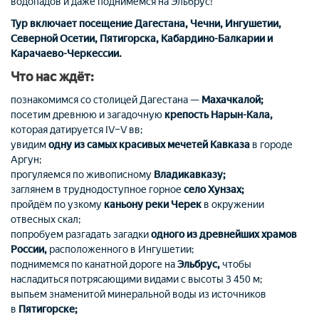
водопадов и даже поднимемся на Эльбрус!
Тур включает посещение Дагестана, Чечни, Ингушетии,
Северной Осетии, Пятигорска, Кабардино-Балкарии и
Карачаево-Черкессии.
Что нас ждёт:
познакомимся со столицей Дагестана —
Махачкалой;
посетим древнюю и загадочную
крепость Нарын-Кала,
которая датируется IV–V вв;
увидим
одну из самых красивых мечетей Кавказа
в городе
Аргун;
прогуляемся по живописному
Владикавказу;
заглянем в труднодоступное горное
село Хунзах;
пройдём по узкому
каньону реки Черек
в окружении
отвесных скал;
попробуем разгадать загадки
одного из древнейших храмов
России,
расположенного в Ингушетии;
поднимемся по канатной дороге на
Эльбрус,
чтобы
насладиться потрясающими видами с высоты 3
450 м;
выпьем знаменитой минеральной воды из источников
в
Пятигорске;