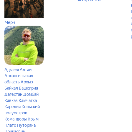
Мерч
Адыгея
Алтай
Архангельская
область
Архыз
Байкал
Башкирия
Дагестан
Домбай
Кавказ
Камчатка
Карелия
Кольский
полуостров
Командоры
Крым
Плато Путорана
Прикаспий