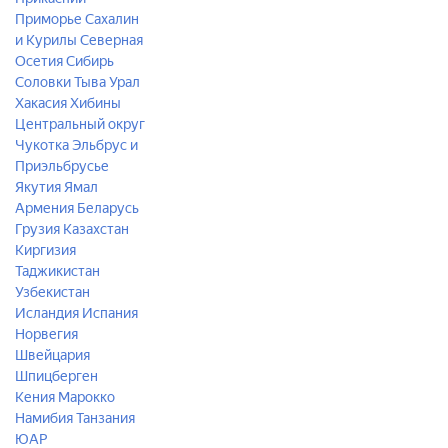
Приморье
Сахалин
и Курилы
Северная
Осетия
Сибирь
Соловки
Тыва
Урал
Хакасия
Хибины
Центральный округ
Чукотка
Эльбрус и
Приэльбрусье
Якутия
Ямал
Армения
Беларусь
Грузия
Казахстан
Киргизия
Таджикистан
Узбекистан
Исландия
Испания
Норвегия
Швейцария
Шпицберген
Кения
Марокко
Намибия
Танзания
ЮАР