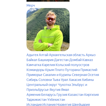
Мерч
Адыгея
Алтай
Архангельская область
Архыз
Байкал
Башкирия
Дагестан
Домбай
Кавказ
Камчатка
Карелия
Кольский полуостров
Командоры
Крым
Плато Путорана
Прикаспий
Приморье
Сахалин и Курилы
Северная Осетия
Сибирь
Соловки
Тыва
Урал
Хакасия
Хибины
Центральный округ
Чукотка
Эльбрус и
Приэльбрусье
Якутия
Ямал
Армения
Беларусь
Грузия
Казахстан
Киргизия
Таджикистан
Узбекистан
Исландия
Испания
Норвегия
Швейцария