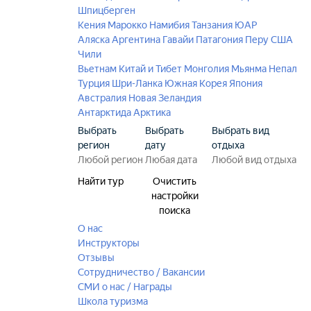
Шпицберген
Кения
Марокко
Намибия
Танзания
ЮАР
Аляска
Аргентина
Гавайи
Патагония
Перу
США
Чили
Вьетнам
Китай и Тибет
Монголия
Мьянма
Непал
Турция
Шри-Ланка
Южная Корея
Япония
Австралия
Новая Зеландия
Антарктида
Арктика
Выбрать
Выбрать
Выбрать вид
регион
дату
отдыха
Найти тур
Очистить
настройки
поиска
О нас
Инструкторы
Отзывы
Сотрудничество / Вакансии
СМИ о нас / Награды
Школа туризма