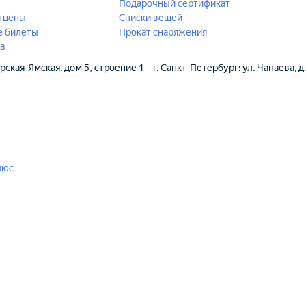
Подарочный сертификат
й цены
Списки вещей
е билеты
Прокат снаряжения
а
ерская-Ямская, дом 5, строение 1
г. Санкт-Петербург: ул. Чапаева, д
люс