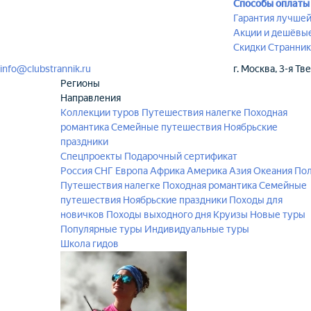
Способы оплаты
Гарантия лучше
Акции и дешёвы
Скидки Странник
info@clubstrannik.ru
г. Москва, 3-я Тв
Регионы
Направления
Коллекции туров
Путешествия налегке
Походная
романтика
Семейные путешествия
Ноябрьские
праздники
Спецпроекты
Подарочный сертификат
Россия
СНГ
Европа
Африка
Америка
Азия
Океания
По
Путешествия налегке
Походная романтика
Семейные
путешествия
Ноябрьские праздники
Походы для
новичков
Походы выходного дня
Круизы
Новые туры
Популярные туры
Индивидуальные туры
Школа гидов