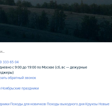
0 333 65 04
невно с 9:00 до 19:00 по Москве (сб, вс — дежурные
еджеры)
зать обратный звонок
я
Ноябрьские праздники
здники
Походы для новичков
Походы выходного дня
Круизы
Новые