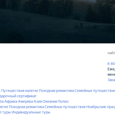
8 80
Ежед
мен
Зака
в
Путешествия налегке
Походная романтика
Семейные путешестви
дарочный сертификат
па
Африка
Америка
Азия
Океания
Полюс
легке
Походная романтика
Семейные путешествия
Ноябрьские пра
е туры
Индивидуальные туры