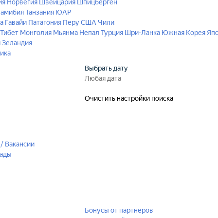
ия
Норвегия
Швейцария
Шпицберген
амибия
Танзания
ЮАР
а
Гавайи
Патагония
Перу
США
Чили
 Тибет
Монголия
Мьянма
Непал
Турция
Шри-Ланка
Южная Корея
Яп
 Зеландия
ика
Выбрать дату
Очистить настройки поиска
/ Вакансии
рады
Бонусы от партнёров