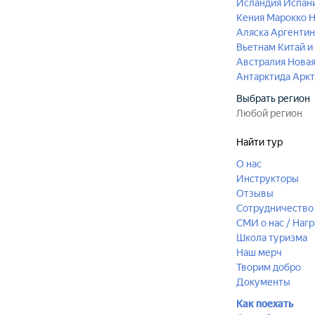
Исландия
Испан
Кения
Марокко
Н
Аляска
Аргентин
Вьетнам
Китай и
Австралия
Новая
Антарктида
Аркт
Выбрать регион
Найти тур
О нас
Инструкторы
Отзывы
Сотрудничество 
СМИ о нас / Наг
Школа туризма
Наш мерч
Творим добро
Документы
Как поехать