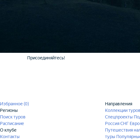
Присоединяйтесь!
Избранное (
0
)
Направления
Регионы
Коллекции туро
Поиск туров
Спецпроекты
По
Расписание
Россия
СНГ
Евро
О клубе
Путешествия на
Контакты
туры
Популярны