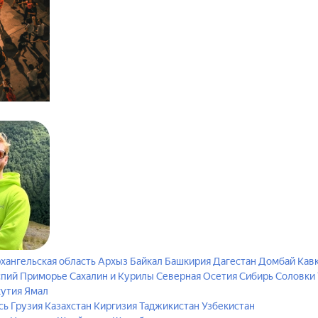
хангельская область
Архыз
Байкал
Башкирия
Дагестан
Домбай
Кав
спий
Приморье
Сахалин и Курилы
Северная Осетия
Сибирь
Соловки
кутия
Ямал
сь
Грузия
Казахстан
Киргизия
Таджикистан
Узбекистан