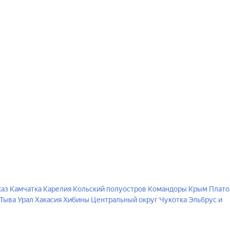
каз
Камчатка
Карелия
Кольский полуостров
Командоры
Крым
Плато
Тыва
Урал
Хакасия
Хибины
Центральный округ
Чукотка
Эльбрус и